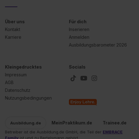
Einstellungen“ widerrufen. Weitere Informationen zu den
einzelnen Cookies findest du durch Klick auf „Details
Über uns
zeigen“. Weitere Informationen:
Für dich
Datenschutzerklärung
,
Impressum
.
Kontakt
Inserieren
Karriere
Anmelden
Ausbildungsbarometer 2026
Kleingedrucktes
Socials
Impressum
AGB
Datenschutz
Nutzungsbedingungen
MeinPraktikum.de
Trainee.de
Ausbildung.de
Betreiber ist die Ausbildung.de GmbH, die Teil der
EMBRACE
Family
ist und zu Bertelsmann gehört.