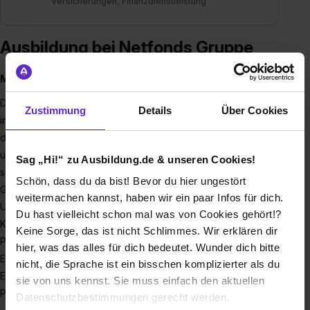
Versicherungen, Finanzdienstleistung
Ausbildung bei Netfonds Gruppe
Moin bei der Netfonds Gruppe!
Die
Netfonds Gruppe
, gegründet im Jahr 2000 und sitzend
Zustimmung
Details
Über Cookies
im Herzen Hamburgs, revolutioniert als einer der Marktführer
die B2B-Finanzdienstleistungsbranche in Deutschland. Mit
unserer 360°-Finanzberater-Plattform finfire ermöglichen wir
Sag „Hi!“ zu Ausbildung.de & unseren Cookies!
selbständigen Finanz- und Versicherungsprofis, ihre
Schön, dass du da bist! Bevor du hier ungestört
Geschäfte effizient, rechtssicher und compliant abzuwickeln.
weitermachen kannst, haben wir ein paar Infos für dich.
Unsere Expertenteams, bestehend aus insgesamt über 300
Du hast vielleicht schon mal was von Cookies gehört!?
Kolleginnen und Kollegen, tragen täglich mit professionellem
Keine Sorge, das ist nicht Schlimmes. Wir erklären dir
Prozessmanagement, umfassendem Produktwissen, IT-
hier, was das alles für dich bedeutet. Wunder dich bitte
Expertise sowie regulatorischen Know-how maßgeblich zum
nicht, die Sprache ist ein bisschen komplizierter als du
Erfolg und zur Zufriedenheit unserer 4.800 Kunden und
sie von uns kennst. Sie muss einfach den aktuellen
Partner bei.
Datenschutzbestimmungen gerecht werden.