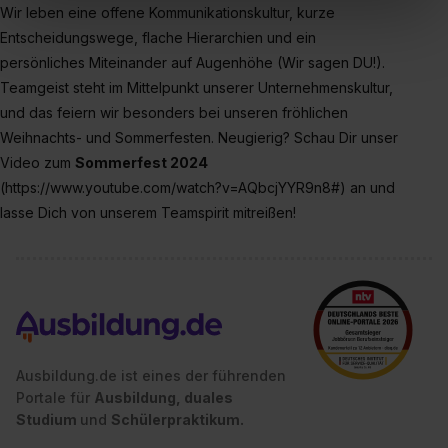
Wir leben eine offene Kommunikationskultur, kurze
In diesem Fall sowie bei der separaten Aktivierung von
Entscheidungswege, flache Hierarchien und ein
„Social Media und Marketing“ bist du auch damit
einverstanden, dass dir nach Setzen der Cookies externe
persönliches Miteinander auf Augenhöhe (Wir sagen DU!).
Inhalte (z.B. Videos oder Posts) angezeigt und hierfür
Teamgeist steht im Mittelpunkt unserer Unternehmenskultur,
erforderliche personenbezogene Daten an Social Media
und das feiern wir besonders bei unseren fröhlichen
Dienste, ggfs. mit Sitz in den USA, übermittelt werden.
Weihnachts- und Sommerfesten. Neugierig? Schau Dir unser
Eine Erlaubnis hierfür kannst du auch später noch im
Video zum
Sommerfest 2024
Einzelfall bei dem jeweiligen Inhalt erteilen. Willst du nur
(https://www.youtube.com/watch?v=AQbcjYYR9n8#) an und
bestimmte Verwendungszwecke zulassen, triff deine
lasse Dich von unserem Teamspirit mitreißen!
Auswahl über die Checkboxen und klick auf „Auswahl
erlauben“. Die Einwilligung zur Platzierung von Cookies
der Kategorien „Präferenzen“, „Statistiken“ und „Social
Media und Marketing“ umfasst hierbei die Einwilligung
zur Übermittlung deiner Daten in die USA (Art. 49 Abs. 1
S. 1 lit. a) DS-GVO). Die USA verfügen über kein
angemessenes Datenschutzniveau (EuGH – Schrems
Ausbildung.de ist eines der führenden
Portale für
II). Du kannst die von dir erteilte Einwilligung jederzeit mit
Ausbildung, duales
Studium
und
Schülerpraktikum.
Wirkung für die Zukunft ganz oder teilweise über unsere
Datenschutzerklärung unter dem Punkt „Datenschutz-