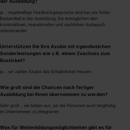
der Ausbildung?
II). Du kannst die von dir erteilte Einwilligung jederzeit mit
Wirkung für die Zukunft ganz oder teilweise über unsere
ja ... regelmäßige Feedbackgespräche sind bei uns fester
Datenschutzerklärung unter dem Punkt „Datenschutz-
Bestandteil in der Ausbildung. Sie ermöglichen den
Einstellungen“ widerrufen. Weitere Informationen zu den
konstruktiven, respektvollen und sachlichen Austausch
einzelnen Cookies findest du durch Klick auf „Details
untereinander.
zeigen“. Weitere Informationen:
Datenschutzerklärung
,
Impressum
.
Unterstützen Sie Ihre Azubis mit irgendwelchen
Sonderleistungen wie z.B. einem Zuschuss zum
Busticket?
ja ... wir zahlen Azubis das Schülerticket Hessen
Wie groß sind die Chancen nach fertiger
Ausbildung bei Ihnen übernommen zu werden?
Sehr groß ... wir bilden aus, um die Personen auch langfristig
im Unternehmen zu integrieren
Was für Weiterbildungsmöglichkeiten gibt es für