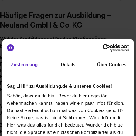
Häufige Fragen zur Ausbildung –
Neuland GmbH & Co. KG
Welche Ausbildungen/Dualen Studiengänge
bieten Sie an?
Industriekaufmann/-frau
Fachinformatiker mit Schwerpunkt Anwendungsentwicklung
Zustimmung
Details
Über Cookies
Fachinformatiker mit Schwerpunkt Systemintegration
Kaufmann/-frau im E-Commerce
Fachlagerist
Sag „Hi!“ zu Ausbildung.de & unseren Cookies!
Fachkraft für Lagerlogistik
Schön, dass du da bist! Bevor du hier ungestört
weitermachen kannst, haben wir ein paar Infos für dich.
Wie sieht der Bewerbungsprozess für eine
Du hast vielleicht schon mal was von Cookies gehört!?
Ausbildungsstelle bei Ihnen aus?
Keine Sorge, das ist nicht Schlimmes. Wir erklären dir
hier, was das alles für dich bedeutet. Wunder dich bitte
Zunächst werden die Ausbildungsstellen auf verschiedenen
Plattformen ausgeschrieben.
nicht, die Sprache ist ein bisschen komplizierter als du