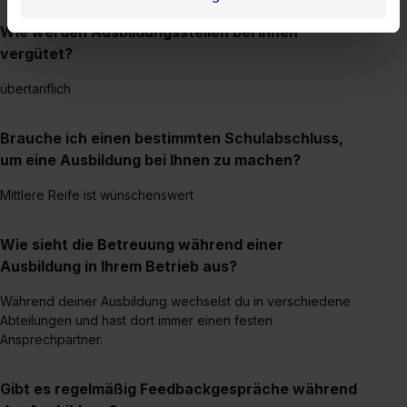
Datenverarbeitung für alle genannten
Wie werden Ausbildungsstellen bei Ihnen
Verwendungszwecke (ausgenommen „Notwendig“) zu. .
vergütet?
In diesem Fall sowie bei der separaten Aktivierung von
„Social Media und Marketing“ bist du auch damit
übertariflich
einverstanden, dass dir nach Setzen der Cookies externe
Inhalte (z.B. Videos oder Posts) angezeigt und hierfür
Brauche ich einen bestimmten Schulabschluss,
erforderliche personenbezogene Daten an Social Media
um eine Ausbildung bei Ihnen zu machen?
Dienste, ggfs. mit Sitz in den USA, übermittelt werden.
Eine Erlaubnis hierfür kannst du auch später noch im
Mittlere Reife ist wünschenswert
Einzelfall bei dem jeweiligen Inhalt erteilen. Willst du nur
bestimmte Verwendungszwecke zulassen, triff deine
Wie sieht die Betreuung während einer
Auswahl über die Checkboxen und klick auf „Auswahl
Ausbildung in Ihrem Betrieb aus?
erlauben“. Die Einwilligung zur Platzierung von Cookies
der Kategorien „Präferenzen“, „Statistiken“ und „Social
Während deiner Ausbildung wechselst du in verschiedene
Abteilungen und hast dort immer einen festen
Media und Marketing“ umfasst hierbei die Einwilligung
Ansprechpartner.
zur Übermittlung deiner Daten in die USA (Art. 49 Abs. 1
S. 1 lit. a) DS-GVO). Die USA verfügen über kein
Gibt es regelmäßig Feedbackgespräche während
angemessenes Datenschutzniveau (EuGH – Schrems