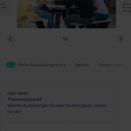
rden.
Ich bin
n. Mehr
Persone
Infos gi
1
/2
1
freier Ausbildungsplatz
Berufe
Firmen-Lebensl
nach oben
Themenübersicht
Welche Ausbildungen/Dualen Studiengänge bieten
Sie an?