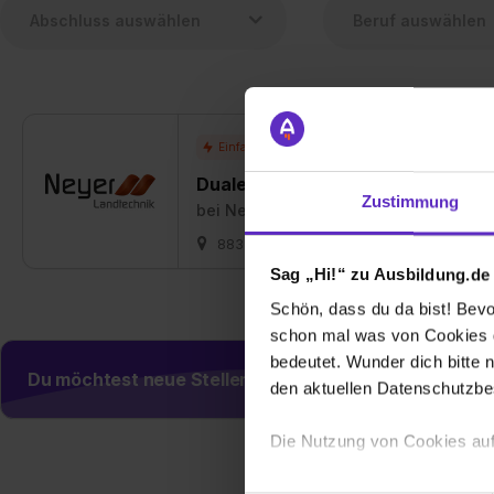
Duales Studium Agrarmanagemen
Zustimmung
bei
Neyer Landtechnik GmbH
88339 Bad Waldsee
01.09.2026
Sag „Hi!“ zu Ausbildung.de
Schön, dass du da bist! Bevor
schon mal was von Cookies ge
bedeutet. Wunder dich bitte n
Du möchtest neue Stellen automatisch zugeschickt
den aktuellen Datenschutzb
Die Nutzung von Cookies auf