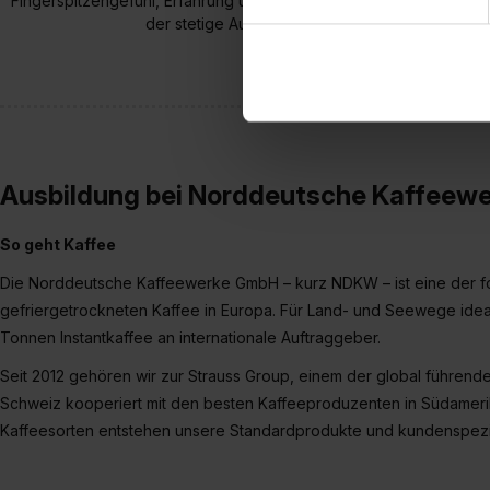
Fingerspitzengefühl, Erfahrung und Begeisterung perfektionieren 
sie im Rahmen deiner Nutzun
der stetige Austausch von Fachwissen mit Kolleg
dem Setzen der Cookies und
zu. . In diesem Fall sowie b
einverstanden, dass dir nach
erforderliche personenbezoge
Erlaubnis hierfür kannst du a
Verwendungszwecke zulassen,
Ausbildung bei Norddeutsche Kaffeew
Einwilligung zur Platzierung
umfasst hierbei die Einwillig
verfügen über kein angemess
So geht Kaffee
jederzeit mit Wirkung für di
Die Norddeutsche Kaffeewerke GmbH – kurz NDKW – ist eine der fort
„Datenschutz-Einstellungen“ 
gefriergetrockneten Kaffee in Europa. Für Land- und Seewege ideal a
„Details zeigen“. Weitere In
Tonnen Instantkaffee an internationale Auftraggeber.
Seit 2012 gehören wir zur Strauss Group, einem der global führend
Schweiz kooperiert mit den besten Kaffeeproduzenten in Südamerik
Kaffeesorten entstehen unsere Standardprodukte und kundenspezi