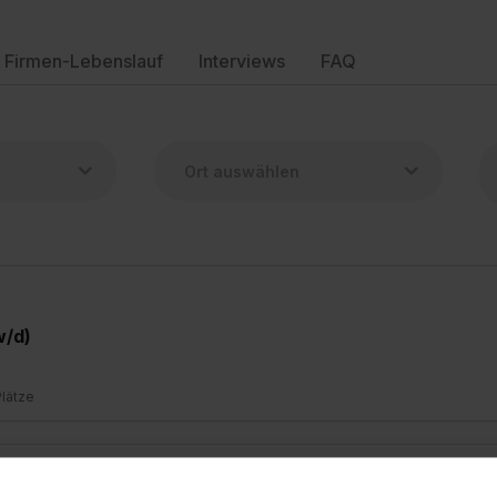
Firmen-Lebenslauf
Interviews
FAQ
w/d)
Plätze