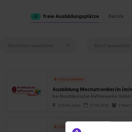
freie Ausbildungsplätze
Berufe
4
Ausbildung Mechatroniker/in (m/
bei
Norddeutsche Kaffeewerke GmbH
23936 Upahl
17.08.2026
2 freie 