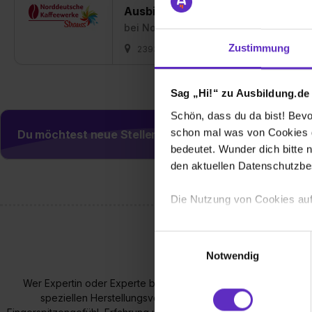
Ausbildung Fachkraft für Lebensm
bei
Norddeutsche Kaffeewerke GmbH
Zustimmung
23936 Upahl
17.08.2026
2 freie 
Sag „Hi!“ zu Ausbildung.de
Schön, dass du da bist! Bevor
schon mal was von Cookies ge
Du möchtest neue Stellen automatisch zugeschickt
bedeutet. Wunder dich bitte n
den aktuellen Datenschutzb
Die Nutzung von Cookies auf
Wir verwenden Cookies zur t
Einwilligungsauswahl
Webseite getroffenen Einstel
Notwendig
(„Statistiken“), um Informat
und Analysen weiterzugeben 
Wer Expertin oder Experte bei den NDKW ist, gehört zu den b
speziellen Herstellungsverfahren von Instantkaffee erforde
Partner führen diese Informa