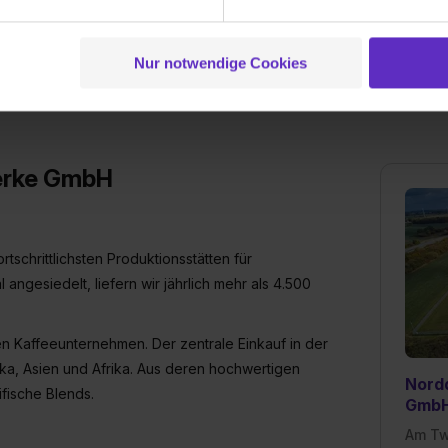
die Qualität unserer Produkte. Wie auch
g der Dienste gesammelt haben. Durch Klick auf den Button „C
:innen aus aller Welt.
 der Datenverarbeitung für alle genannten Verwendungszweck
ei der separaten Aktivierung von „Social Media und Marketing“ bi
Nur notwendige Cookies
 Setzen der Cookies externe Inhalte (z.B. Videos oder Posts) an
ne Daten an Social Media Dienste, ggfs. mit Sitz in den USA, üb
uch später noch im Einzelfall bei dem jeweiligen Inhalt erteilen. 
 triff deine Auswahl über die Checkboxen und klick auf „Auswa
erke GmbH
 von Cookies der Kategorien „Präferenzen“, „Statistiken“ und „So
ung zur Übermittlung deiner Daten in die USA (Art. 49 Abs. 1 S. 
enes Datenschutzniveau (EuGH – Schrems II). Du kannst die von 
e Zukunft ganz oder teilweise über unsere Datenschutzerklärung 
schrittlichsten Produktionsstätten für
widerrufen. Weitere Informationen zu den einzelnen Cookies find
ngesiedelt, liefern wir jährlich mehr als 4.500
formationen:
Datenschutzerklärung
,
Impressum
.
en Kaffeeunternehmen. Der zentrale Einkauf in der
a, Asien und Afrika. Aus deren hochwertigen
Nord
fische Blends.
Gmb
Am Tw