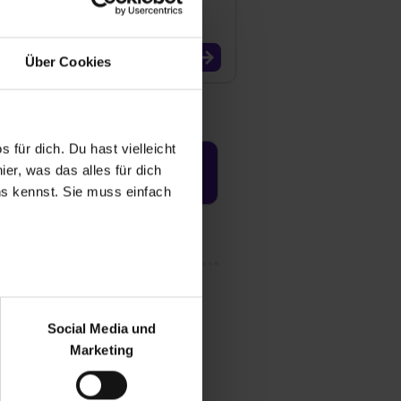
Über Cookies
 für dich. Du hast vielleicht
er, was das alles für dich
Jetzt aktivieren
uns kennst. Sie muss einfach
r bei Benutzung der
bseite zu analysieren
Social Media und
ür soziale Medien, Werbung
Marketing
und Marketing“). Unsere
 bereitgestellt hast oder die