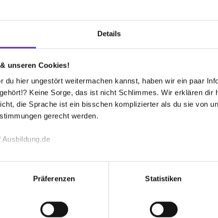
itteltechnik (m/w/d)
Details
Plätze
 & unseren Cookies!
 du hier ungestört weitermachen kannst, haben wir ein paar Infos
hört!? Keine Sorge, das ist nicht Schlimmes. Wir erklären dir hi
 bekommen?
icht, die Sprache ist ein bisschen komplizierter als du sie von 
estimmungen gerecht werden.
 Ausbildung.de
echnischen Funktion unserer Webseite („Notwendig“), um von di
lungen zu speichern ( „Präferenzen“), die Zugriffe auf unsere We
Präferenzen
Statistiken
Wusstest du schon, dass...
ionen zu deiner Verwendung unserer Website an unsere Partner f
und um Inhalte und Anzeigen zu personalisieren („Social Media 
esten Köpfen der Branche. Denn die
rn mehr als eine Ausbildung. Erst
tionen möglicherweise mit weiteren Daten zusammen, die du ihnen