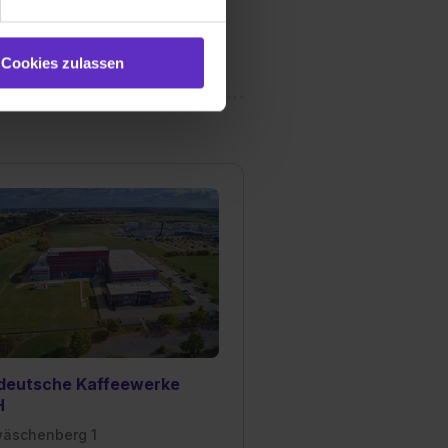
ookies zulassen“ stimmst du
e (ausgenommen „Notwendig“)
st du auch damit
Cookies zulassen
gezeigt und hierfür
ermittelt werden. Eine
Willst du nur bestimmte
hl erlauben“. Die
cial Media und Marketing“
1 lit. a) DS-GVO). Die USA
dir erteilte Einwilligung
unter dem Punkt
est du durch Klick auf
deutsche Kaffeewerke
H
äschenberg 1