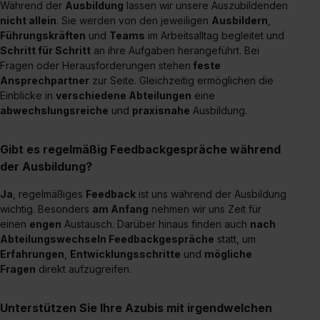
Auswahl über die Checkboxen und klick auf „Auswahl
Während der
Ausbildung
lassen wir unsere Auszubildenden
erlauben“. Die Einwilligung zur Platzierung von Cookies
nicht allein
. Sie werden von den jeweiligen
Ausbildern
,
Führungskräften
und
Teams
im Arbeitsalltag begleitet und
der Kategorien „Präferenzen“, „Statistiken“ und „Social
Schritt für Schritt
an ihre Aufgaben herangeführt. Bei
Media und Marketing“ umfasst hierbei die Einwilligung
Fragen oder Herausforderungen stehen
feste
zur Übermittlung deiner Daten in die USA (Art. 49 Abs. 1
Ansprechpartner
zur Seite. Gleichzeitig ermöglichen die
S. 1 lit. a) DS-GVO). Die USA verfügen über kein
Einblicke in
verschiedene Abteilungen
eine
angemessenes Datenschutzniveau (EuGH – Schrems
abwechslungsreiche
und
praxisnahe
Ausbildung.
II). Du kannst die von dir erteilte Einwilligung jederzeit mit
Wirkung für die Zukunft ganz oder teilweise über unsere
Gibt es regelmäßig Feedbackgespräche während
Datenschutzerklärung unter dem Punkt „Datenschutz-
der Ausbildung?
Einstellungen“ widerrufen. Weitere Informationen zu den
einzelnen Cookies findest du durch Klick auf „Details
Ja
, regelmäßiges
Feedback
ist uns während der Ausbildung
zeigen“. Weitere Informationen:
Datenschutzerklärung
,
wichtig. Besonders
am Anfang
nehmen wir uns Zeit für
einen
engen
Austausch. Darüber hinaus finden auch
nach
Impressum
.
Abteilungswechseln Feedbackgespräche
statt, um
Erfahrungen
,
Entwicklungsschritte
und
mögliche
Fragen
direkt aufzugreifen.
Unterstützen Sie Ihre Azubis mit irgendwelchen