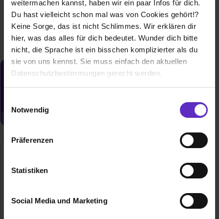
weitermachen kannst, haben wir ein paar Infos für dich.
1 freier Platz
Du hast vielleicht schon mal was von Cookies gehört!?
Keine Sorge, das ist nicht Schlimmes. Wir erklären dir
hier, was das alles für dich bedeutet. Wunder dich bitte
nicht, die Sprache ist ein bisschen komplizierter als du
sie von uns kennst. Sie muss einfach den aktuellen
Datenschutzbestimmungen gerecht werden.
Du möchtest neue Stellen automatisch
zugeschickt bekommen?
Die Nutzung von Cookies auf Ausbildung.de
Einwilligungsauswahl
Jetzt aktivieren
Notwendig
Wir verwenden Cookies zur technischen Funktion
unserer Webseite („Notwendig“), um von dir bei
Präferenzen
Benutzung der Webseite getroffenen Einstellungen zu
speichern ( „Präferenzen“), die Zugriffe auf unsere
Webseite zu analysieren („Statistiken“), um
Statistiken
Informationen zu deiner Verwendung unserer Website an
unsere Partner für soziale Medien, Werbung und
Social Media und Marketing
Analysen weiterzugeben und um Inhalte und Anzeigen zu
personalisieren („Social Media und Marketing“). Unsere