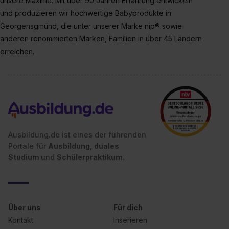
unsere Maxime. Mit über 90 Jahren Erfahrung entwickeln
Media und Marketing“ umfasst hierbei die Einwilligung
und produzieren wir hochwertige Babyprodukte in
zur Übermittlung deiner Daten in die USA (Art. 49 Abs. 1
Georgensgmünd, die unter unserer Marke nip® sowie
S. 1 lit. a) DS-GVO). Die USA verfügen über kein
anderen renommierten Marken, Familien in über 45 Ländern
angemessenes Datenschutzniveau (EuGH – Schrems
erreichen.
II). Du kannst die von dir erteilte Einwilligung jederzeit mit
Wirkung für die Zukunft ganz oder teilweise über unsere
Datenschutzerklärung unter dem Punkt „Datenschutz-
Einstellungen“ widerrufen. Weitere Informationen zu den
einzelnen Cookies findest du durch Klick auf „Details
zeigen“. Weitere Informationen:
Datenschutzerklärung
,
Impressum
.
Ausbildung.de ist eines der führenden
Portale für
Ausbildung, duales
Studium
und
Schülerpraktikum.
Über uns
Für dich
Kontakt
Inserieren