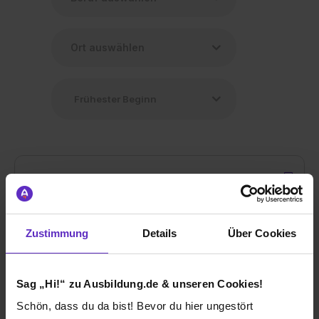
Ausbildung Kunststoff- und
Zustimmung
Details
Über Cookies
Kautschuktechnologe/-technologin (m/w/d)
bei
Nürnberg Gummi Babyartikel GmbH & Co. KG
Sag „Hi!“ zu Ausbildung.de & unseren Cookies!
91166 Georgensgmünd
Schön, dass du da bist! Bevor du hier ungestört
01.09.2026