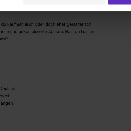
 Setzen der Cookies externe Inhalte (z.B. Videos oder Posts) an
ne Daten an Social Media Dienste, ggfs. mit Sitz in den USA, üb
uch später noch im Einzelfall bei dem jeweiligen Inhalt erteilen. 
 triff deine Auswahl über die Checkboxen und klick auf „Auswa
b du kaufmännisch oder doch eher gestalterisch
 von Cookies der Kategorien „Präferenzen“, „Statistiken“ und „So
elle und unkomplizierte Abläufe. Hast du Lust, in
ung zur Übermittlung deiner Daten in die USA (Art. 49 Abs. 1 S. 
nnst?
enes Datenschutzniveau (EuGH – Schrems II). Du kannst die von 
e Zukunft ganz oder teilweise über unsere Datenschutzerklärung 
widerrufen. Weitere Informationen zu den einzelnen Cookies find
formationen:
Datenschutzerklärung
,
Impressum
.
 Deutsch
gkeit
nhängen