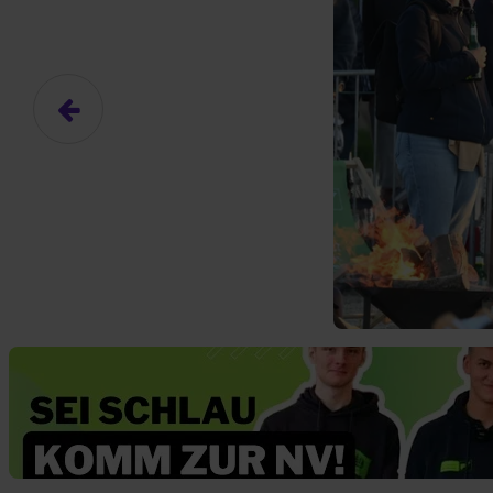
Das hier ist ein Platzhalter für
frei.
Ja, ich erlaube die ext
Ich bin damit einverstanden, dass
an Drittplattformen übermittelt werd