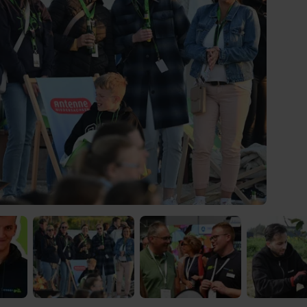
 Video-Content von YouTube. Neugierig? Dann schalte die Inhalte jetzt
ernen Inhalte von YouTube.
 mir die externen Inhalte angezeigt werden. Personenbezogene Daten könne
en. Mehr Infos gibt es in der
Datenschutzerklärung
.