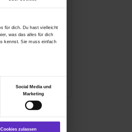
ersicherungen VVaG
esenstr. 1
 Neuharlingersiel
 für dich. Du hast vielleicht
 9393 0
er, was das alles für dich
l anzeigen
uns kennst. Sie muss einfach
ngsjahr
iter
r bei Benutzung der
e
bseite zu analysieren
Social Media und
herungen
ür soziale Medien, Werbung
Marketing
und Marketing“). Unsere
 bereitgestellt hast oder die
ookies zulassen“ stimmst du
e (ausgenommen „Notwendig“)
st du auch damit
Cookies zulassen