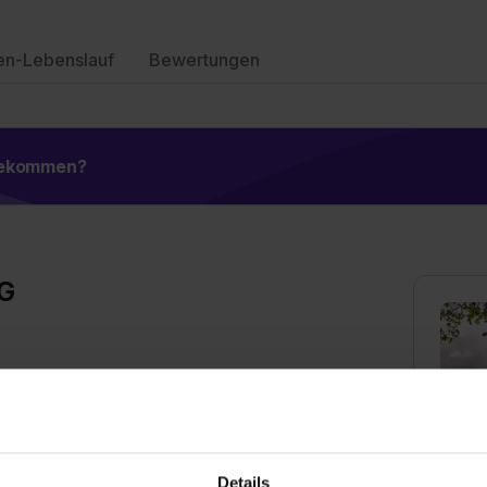
en-Lebenslauf
Bewertungen
 bekommen?
aG
e der ältesten Versicherungen in Deutschland.
t, haben sie über Generationen stark gemacht. Das NV
st unser Heimatort in Ostfriesland, der auch 200
Details