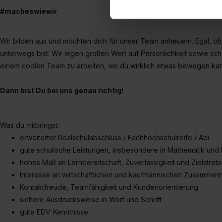
einverstanden, dass dir nach
#macheswiewir
erforderliche personenbezoge
Erlaubnis hierfür kannst du a
Verwendungszwecke zulassen,
Wir bilden aus und möchten dich für unser Team anheuern. Egal, o
Einwilligung zur Platzierung
unterwegs bist: Wir legen großen Wert auf Persönlichkeit sowie schn
umfasst hierbei die Einwillig
einem coolen Team zu arbeiten, wo du wirklich etwas bewegen ka
verfügen über kein angemess
jederzeit mit Wirkung für di
Dann bist Du bei uns genau richtig!
„Datenschutz-Einstellungen“ 
„Details zeigen“. Weitere In
Was du mitbringst:
erweiterter Realschulabschluss / Fachhochschulreife / Abi
gute schulische Leistungen, insbesondere in Mathematik und
hohes Maß an Lernbereitschaft, Zuverlässigkeit und Zielstrebi
Interesse an wirtschaftlichen und kaufmännischen Zusamme
Kontaktfreude, Teamfähigkeit und Kundenorientierung
sichere Ausdrucksweise in Wort und Schrift
gute EDV-Kenntnisse