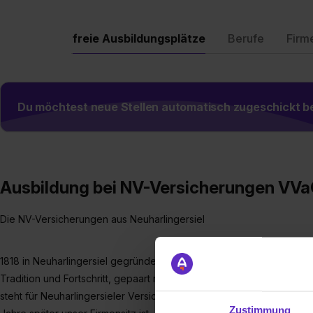
freie Ausbildungsplätze
Berufe
Firm
Du möchtest neue Stellen automatisch zugeschickt
Ausbildung bei NV-Versicherungen VV
Die NV-Versicherungen aus Neuharlingersiel
1818 in Neuharlingersiel gegründet, sind die NV-Versicherungen ein
Tradition und Fortschritt, gepaart mit Vertrauen und Zuverlässigkei
steht für Neuharlingersieler Versicherungen. Denn Neuharlingersiel i
Zustimmung