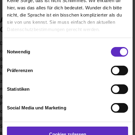
Keine Sorge, das ist nicht Schlimmes. Wir erklären dir
hier, was das alles für dich bedeutet. Wunder dich bitte
nicht, die Sprache ist ein bisschen komplizierter als du
Ausbildung bei OCM Orthopädische
sie von uns kennst. Sie muss einfach den aktuellen
Chirurgie München GbR
Datenschutzbestimmungen gerecht werden.
Die OCM ist eine der führenden Spezialkliniken für
Die Nutzung von Cookies auf Ausbildung.de
Einwilligungsauswahl
orthopädische Chirurgie in Deutschland. Wir bieten das
Notwendig
Wir verwenden Cookies zur technischen Funktion
gesamte Spektrum der orthopädischen Chirurgie –
unserer Webseite („Notwendig“), um von dir bei
gelenkerhaltende Operationen wie auch Gelenkersatz. Die
Präferenzen
Benutzung der Webseite getroffenen Einstellungen zu
hochspezialisierten Ärztinnen und Ärzte der OCM bieten
speichern ( „Präferenzen“), die Zugriffe auf unsere
zusammen mit unserem engagierten Praxis- und OP-Team
Webseite zu analysieren („Statistiken“), um
eine qualitativ hochwertige Medizin. Im Rahmen unseres
Statistiken
Informationen zu deiner Verwendung unserer Website an
ganzheitlichen Versorgungskonzepts begleiten wir
unsere Partner für soziale Medien, Werbung und
Patientinnen und Patienten von der Diagnose über den
Social Media und Marketing
Analysen weiterzugeben und um Inhalte und Anzeigen zu
chirurgischen Eingriff bis hin zur Nachbehandlung und
personalisieren („Social Media und Marketing“). Unsere
Rehabilitation. Zahlreiche nationale und internationale
Partner führen diese Informationen möglicherweise mit
Spitzensportler und Spitzensportlerinnen vertrauen auf die
weiteren Daten zusammen, die du ihnen bereitgestellt
Betreuung durch Ärztinnen und Ärzte der OCM.
Cookies zulassen