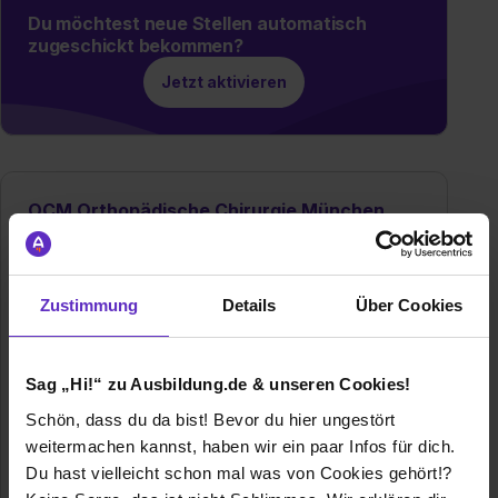
Du möchtest neue Stellen automatisch
zugeschickt bekommen?
Jetzt aktivieren
OCM Orthopädische Chirurgie München
GbR
Steinerstraße 6
81369 München
Zustimmung
Details
Über Cookies
+49 89.206082-0
E-Mail anzeigen
Sag „Hi!“ zu Ausbildung.de & unseren Cookies!
Gründungsjahr
2003
Schön, dass du da bist! Bevor du hier ungestört
Mitarbeiter
150
weitermachen kannst, haben wir ein paar Infos für dich.
Du hast vielleicht schon mal was von Cookies gehört!?
Branche
Gesundheit, Medizin