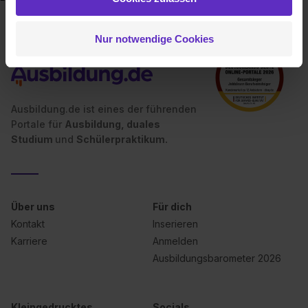
hast oder die sie im Rahmen deiner Nutzung der Dienste
gesammelt haben. Durch Klick auf den Button „Cookies
Nur notwendige Cookies
zulassen“ stimmst du dem Setzen der Cookies und der
Datenverarbeitung für alle genannten
Verwendungszwecke (ausgenommen „Notwendig“) zu. .
In diesem Fall sowie bei der separaten Aktivierung von
„Social Media und Marketing“ bist du auch damit
Ausbildung.de ist eines der führenden
einverstanden, dass dir nach Setzen der Cookies externe
Portale für
Ausbildung, duales
Inhalte (z.B. Videos oder Posts) angezeigt und hierfür
Studium
und
Schülerpraktikum.
erforderliche personenbezogene Daten an Social Media
Dienste, ggfs. mit Sitz in den USA, übermittelt werden.
Eine Erlaubnis hierfür kannst du auch später noch im
Einzelfall bei dem jeweiligen Inhalt erteilen. Willst du nur
Über uns
Für dich
bestimmte Verwendungszwecke zulassen, triff deine
Kontakt
Inserieren
Auswahl über die Checkboxen und klick auf „Auswahl
Karriere
Anmelden
erlauben“. Die Einwilligung zur Platzierung von Cookies
Ausbildungsbarometer 2026
der Kategorien „Präferenzen“, „Statistiken“ und „Social
Media und Marketing“ umfasst hierbei die Einwilligung
zur Übermittlung deiner Daten in die USA (Art. 49 Abs. 1
Kleingedrucktes
Socials