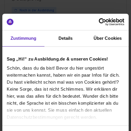
Noch in der Ausbildung
Zustimmung
Details
Über Cookies
Ich würde diese Firma
weiterempfehlen!
Sag „Hi!“ zu Ausbildung.de & unseren Cookies!
Schön, dass du da bist! Bevor du hier ungestört
weitermachen kannst, haben wir ein paar Infos für dich.
Du hast vielleicht schon mal was von Cookies gehört!?
Wie gefällt dir die Ausbildung bei deiner
Keine Sorge, das ist nicht Schlimmes. Wir erklären dir
Firma?
hier, was das alles für dich bedeutet. Wunder dich bitte
Es gibt reichliche und individuelle Unterstützungen,
nicht, die Sprache ist ein bisschen komplizierter als du
sowohl auf finanzieller als auch auf Prozessebene. Es
sie von uns kennst. Sie muss einfach den aktuellen
wird viel dafür getan ein familiäres Arbeitsklima zu
Datenschutzbestimmungen gerecht werden.
schaffen und die Mitarbeiter in das Unternehmen
einzubinden.