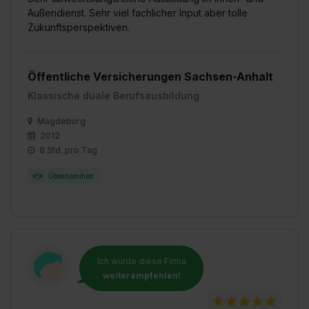
einzelnen Cookies findest du durch Klick auf „Details
Außendienst. Sehr viel fachlicher Input aber tolle
Zukunftsperspektiven.
zeigen“. Weitere Informationen:
Datenschutzerklärung
,
Impressum
.
Öffentliche Versicherungen Sachsen-Anhalt
Klassische duale Berufsausbildung
Magdeburg
2012
8 Std. pro Tag
Übernommen
Ich würde diese Firma
weiterempfehlen!