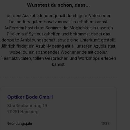
S. 1 lit. a) DS-GVO). Die USA verfügen über kein
Wusstest du schon, dass...
angemessenes Datenschutzniveau (EuGH – Schrems
du dein Auszubildendengehalt durch gute Noten oder
II). Du kannst die von dir erteilte Einwilligung jederzeit mit
besonders guten Einsatz monatlich erhöhen kannst.
Wirkung für die Zukunft ganz oder teilweise über unsere
Außerdem hast du im Sommer die Möglichkeit in unseren
Datenschutzerklärung unter dem Punkt „Datenschutz-
Filialen auf Sylt auszuhelfen und bekommst dabei das
Einstellungen“ widerrufen. Weitere Informationen zu den
doppelte Ausbildungsgehalt, sowie eine Unterkunft gestellt.
einzelnen Cookies findest du durch Klick auf „Details
Jährlich findet ein Azubi-Meeting mit all unseren Azubis statt,
wobei du ein spannendes Wochenende mit coolen
zeigen“. Weitere Informationen:
Datenschutzerklärung
,
Teamaktivitäten, tollen Gesprächen und Workshops erleben
Impressum
.
kannst.
Optiker Bode GmbH
Straßenbahnring 19
20251 Hamburg
Gründungsjahr
1938