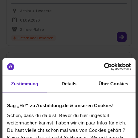
Achim + 1 weitere
01.09.2026
2 freie Plätze
Ausbildung Augenoptiker/in (m/w/d)
Zustimmung
Details
Über Cookies
bei
Optiker Bode GmbH
Winsen (Luhe)
Sag „Hi!“ zu Ausbildung.de & unseren Cookies!
01.09.2026
Schön, dass du da bist! Bevor du hier ungestört
1 freier Platz
weitermachen kannst, haben wir ein paar Infos für dich.
Du hast vielleicht schon mal was von Cookies gehört!?
Keine Sorge, das ist nicht Schlimmes. Wir erklären dir