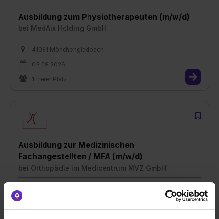
Ausbildung zum Physiotherapeuten (m/w/d)
bei
MedAix Holding GmbH
41061 Mönchengladbach
03.08.2026
1 freier Platz
Ausbildung zur Medizinischen
Fachangestellten / MFA (m/w/d)
bei
Orthopädie im Medicentrum MVZ GmbH
41239 Mönchengladbach
03.08.2026
1 freier Platz