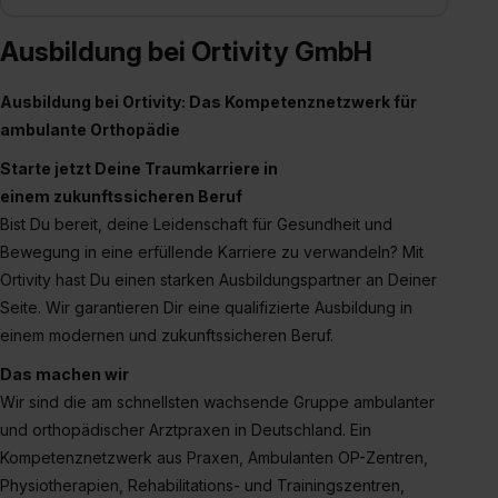
Eine Erlaubnis hierfür kannst du auch später noch im
Einzelfall bei dem jeweiligen Inhalt erteilen. Willst du nur
Ausbildung bei Ortivity GmbH
bestimmte Verwendungszwecke zulassen, triff deine
Auswahl über die Checkboxen und klick auf „Auswahl
Ausbildung bei Ortivity: Das Kompetenznetzwerk für
erlauben“. Die Einwilligung zur Platzierung von Cookies
ambulante Orthopädie
der Kategorien „Präferenzen“, „Statistiken“ und „Social
Media und Marketing“ umfasst hierbei die Einwilligung
Starte jetzt Deine Traumkarriere in
zur Übermittlung deiner Daten in die USA (Art. 49 Abs. 1
einem zukunftssicheren Beruf
S. 1 lit. a) DS-GVO). Die USA verfügen über kein
Bist Du bereit, deine Leidenschaft für Gesundheit und
angemessenes Datenschutzniveau (EuGH – Schrems
Bewegung in eine erfüllende Karriere zu verwandeln? Mit
II). Du kannst die von dir erteilte Einwilligung jederzeit mit
Ortivity hast Du einen starken Ausbildungspartner an Deiner
Wirkung für die Zukunft ganz oder teilweise über unsere
Seite. Wir garantieren Dir eine qualifizierte Ausbildung in
Datenschutzerklärung unter dem Punkt „Datenschutz-
einem modernen und zukunftssicheren Beruf.
Einstellungen“ widerrufen. Weitere Informationen zu den
Das machen wir
einzelnen Cookies findest du durch Klick auf „Details
Wir sind die am schnellsten wachsende Gruppe ambulanter
zeigen“. Weitere Informationen:
Datenschutzerklärung
,
und orthopädischer Arztpraxen in Deutschland. Ein
Impressum
.
Kompetenznetzwerk aus Praxen, Ambulanten OP-Zentren,
Physiotherapien, Rehabilitations- und Trainingszentren,