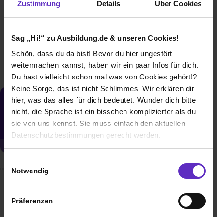
Zustimmung
Details
Über Cookies
Sag „Hi!“ zu Ausbildung.de & unseren Cookies!
Weitere Ergebnisse laden
Schön, dass du da bist! Bevor du hier ungestört
weitermachen kannst, haben wir ein paar Infos für dich.
Du hast vielleicht schon mal was von Cookies gehört!?
Keine Sorge, das ist nicht Schlimmes. Wir erklären dir
hier, was das alles für dich bedeutet. Wunder dich bitte
Du möchtest neue Stellen automatisch
nicht, die Sprache ist ein bisschen komplizierter als du
zugeschickt bekommen?
sie von uns kennst. Sie muss einfach den aktuellen
Jetzt aktivieren
Datenschutzbestimmungen gerecht werden.
Die Nutzung von Cookies auf Ausbildung.de
Einwilligungsauswahl
Notwendig
Wir verwenden Cookies zur technischen Funktion
Wusstest du schon, dass...
unserer Webseite („Notwendig“), um von dir bei
Präferenzen
Benutzung der Webseite getroffenen Einstellungen zu
Ortivity keine Zeitarbeit ist?
speichern ( „Präferenzen“), die Zugriffe auf unsere