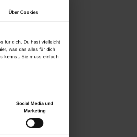
Über Cookies
 für dich. Du hast vielleicht
er, was das alles für dich
uns kennst. Sie muss einfach
r bei Benutzung der
bseite zu analysieren
Social Media und
ür soziale Medien, Werbung
Marketing
und Marketing“). Unsere
 bereitgestellt hast oder die
ookies zulassen“ stimmst du