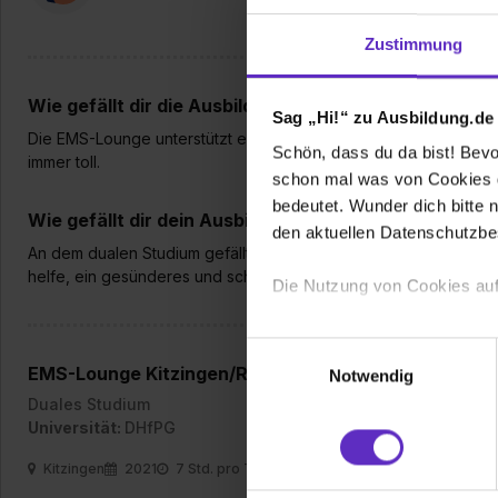
Zustimmung
Wie gefällt dir die Ausbildung bei deiner Firma?
Sag „Hi!“ zu Ausbildung.de
Die EMS-Lounge unterstützt einem sehr bei der persönlichen We
Schön, dass du da bist! Bevor
immer toll.
schon mal was von Cookies ge
bedeutet. Wunder dich bitte n
Wie gefällt dir dein Ausbildungsberuf?
den aktuellen Datenschutzb
An dem dualen Studium gefällt mir, dass ich mein Hobby zum B
helfe, ein gesünderes und schmerzfreies Leben zu führen.
Die Nutzung von Cookies auf
Wir verwenden Cookies zur t
Einwilligungsauswahl
Webseite getroffenen Einstel
EMS-Lounge Kitzingen/Rottendorf
Notwendig
(„Statistiken“), um Informat
Duales Studium
und Analysen weiterzugeben 
Universität:
DHfPG
Partner führen diese Informa
Kitzingen
2021
7 Std. pro Tag
sie im Rahmen deiner Nutzun