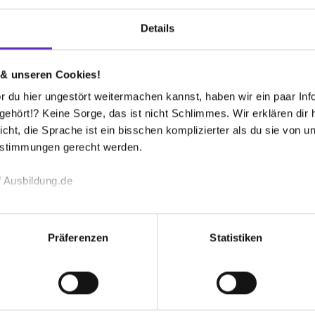
Details
 & unseren Cookies!
iterentwicklung und die Stimmung im Team ist
 du hier ungestört weitermachen kannst, haben wir ein paar Infos
hört!? Keine Sorge, das ist nicht Schlimmes. Wir erklären dir hi
icht, die Sprache ist ein bisschen komplizierter als du sie von 
estimmungen gerecht werden.
eruf machen konnte und gleichzeitig Menschen
 Ausbildung.de
echnischen Funktion unserer Webseite („Notwendig“), um von di
lungen zu speichern ( „Präferenzen“), die Zugriffe auf unsere We
Präferenzen
Statistiken
ionen zu deiner Verwendung unserer Website an unsere Partner f
und um Inhalte und Anzeigen zu personalisieren („Social Media 
tionen möglicherweise mit weiteren Daten zusammen, die du ihnen
g der Dienste gesammelt haben. Durch Klick auf den Button „C