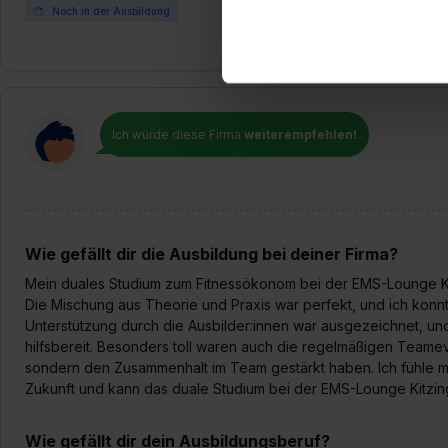
dem Setzen der Cookies und
Noch in der Ausbildung
zu. . In diesem Fall sowie b
einverstanden, dass dir nach
erforderliche personenbezoge
Erlaubnis hierfür kannst du a
Verwendungszwecke zulassen,
Ich würde diese Firma
weiterempfehlen!
Einwilligung zur Platzierung
umfasst hierbei die Einwillig
verfügen über kein angemess
jederzeit mit Wirkung für di
„Datenschutz-Einstellungen“ 
Wie gefällt dir die Ausbildung bei deiner Firma?
„Details zeigen“. Weitere In
Mein duales Studium zum Fitnessökonom bei der EMS-Lounge Ki
Die Mischung aus Theorie und Praxis war perfekt, und ich konnt
Unterstützung durch die Ausbilder:innen war ausgezeichnet, u
hilfsbereit. Besonders toll waren auch die regelmäßigen Teamev
sondern den Zusammenhalt im Team gestärkt haben. Ich fühle mi
Zukunft und kann das duale Studium bei der EMS-Lounge Kitzin
Wie gefällt dir dein Ausbildungsberuf?