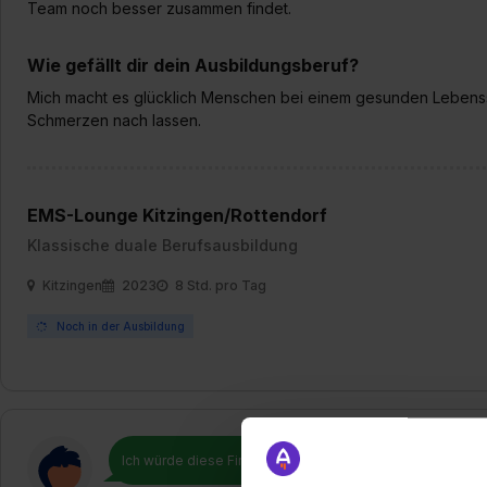
Team noch besser zusammen findet.
Wie gefällt dir dein Ausbildungsberuf?
Mich macht es glücklich Menschen bei einem gesunden Lebenssti
Schmerzen nach lassen.
EMS-Lounge Kitzingen/Rottendorf
Klassische duale Berufsausbildung
Kitzingen
2023
8 Std. pro Tag
Noch in der Ausbildung
Ich würde diese Firma
weiterempfehlen!