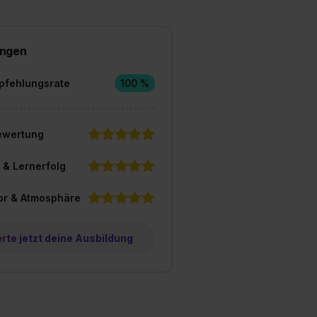
ngen
pfehlungsrate
100 %
ewertung
 & Lernerfolg
or & Atmosphäre
te jetzt deine Ausbildung