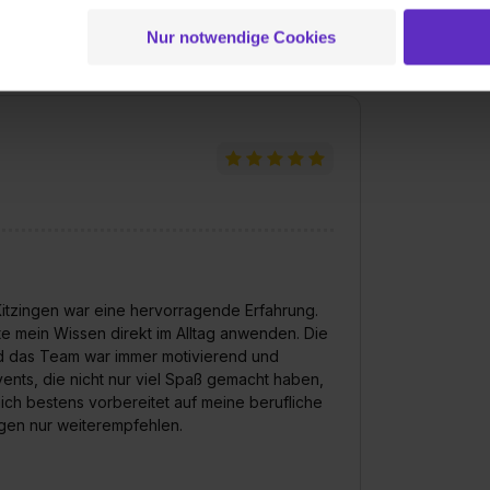
 der Datenverarbeitung für alle genannten Verwendungszweck
ei der separaten Aktivierung von „Social Media und Marketing“ bi
Nur notwendige Cookies
 Setzen der Cookies externe Inhalte (z.B. Videos oder Posts) an
ne Daten an Social Media Dienste, ggfs. mit Sitz in den USA, üb
uch später noch im Einzelfall bei dem jeweiligen Inhalt erteilen. 
 triff deine Auswahl über die Checkboxen und klick auf „Auswa
 von Cookies der Kategorien „Präferenzen“, „Statistiken“ und „So
ung zur Übermittlung deiner Daten in die USA (Art. 49 Abs. 1 S. 
enes Datenschutzniveau (EuGH – Schrems II). Du kannst die von 
e Zukunft ganz oder teilweise über unsere Datenschutzerklärung 
widerrufen. Weitere Informationen zu den einzelnen Cookies find
formationen:
Datenschutzerklärung
,
Impressum
.
tzingen war eine hervorragende Erfahrung.
e mein Wissen direkt im Alltag anwenden. Die
nd das Team war immer motivierend und
ents, die nicht nur viel Spaß gemacht haben,
ch bestens vorbereitet auf meine berufliche
gen nur weiterempfehlen.