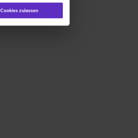
e (ausgenommen „Notwendig“)
st du auch damit
Cookies zulassen
gezeigt und hierfür
ermittelt werden. Eine
Willst du nur bestimmte
hl erlauben“. Die
cial Media und Marketing“
1 lit. a) DS-GVO). Die USA
dir erteilte Einwilligung
unter dem Punkt
est du durch Klick auf