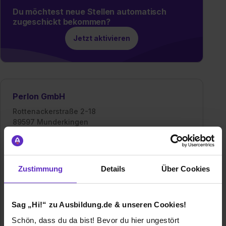
Du möchtest neue Stellen automatisch
zugeschickt bekommen?
Jetzt aktivieren
Perlon GmbH
Rottenackerstraße 2-18
89597 Munderkingen
07393/53-0
E-Mail anzeigen
Mitarbeiter
Über 700 weltweit
Zustimmung
Details
Über Cookies
Umsatz
130 Mio. €
Sag „Hi!“ zu Ausbildung.de & unseren Cookies!
Branche
Kunststoffverarbeitung
Schön, dass du da bist! Bevor du hier ungestört