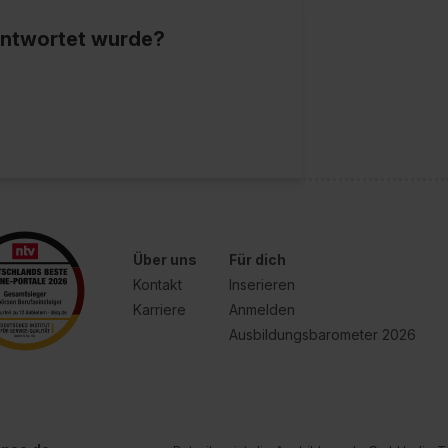
enes Datenschutzniveau (EuGH – Schrems II). Du kannst die von 
e Zukunft ganz oder teilweise über unsere Datenschutzerklärung 
eantwortet wurde?
widerrufen. Weitere Informationen zu den einzelnen Cookies find
formationen:
Datenschutzerklärung
,
Impressum
.
Über uns
Für dich
Kontakt
Inserieren
Karriere
Anmelden
Ausbildungsbarometer 2026