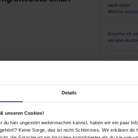
nach oben
Welche Ausbil
Brauche ich e
um eine Ausbi
Wie sieht die
echnik m/w/d
Ausbildung in 
Unterstützen S
Details
Sonderleistun
 Ausbildung bei Ihnen zu machen?
Busticket?
 & unseren Cookies!
 du hier ungestört weitermachen kannst, haben wir ein paar Infos
Wie groß sind 
hört!? Keine Sorge, das ist nicht Schlimmes. Wir erklären dir hi
Ausbildung be
icht, die Sprache ist ein bisschen komplizierter als du sie von 