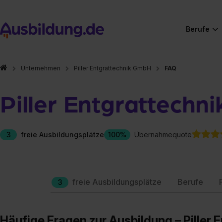
Berufe
Unternehmen
Piller Entgrattechnik GmbH
FAQ
Piller Entgrattechn
3
freie Ausbildungsplätze
100%
Übernahmequote
freie Ausbildungsplätze
Berufe
3
Häufige Fragen zur Ausbildung – Piller