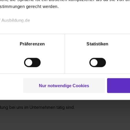
rem Betrieb aus?
estimmungen gerecht werden.
liegen haben, können Sie sich gerne mit uns
 Ausbildung.de
echnischen Funktion unserer Webseite („Notwendig“), um von di
lungen zu speichern ( „Präferenzen“), die Zugriffe auf unsere We
Präferenzen
Statistiken
leistungen wie z.B. einem Zuschuss
ionen zu deiner Verwendung unserer Website an unsere Partner f
und um Inhalte und Anzeigen zu personalisieren („Social Media 
tionen möglicherweise mit weiteren Daten zusammen, die du ihnen
nkkarte im Wert von 49 € oder einer
g der Dienste gesammelt haben. Durch Klick auf den Button „C
 der Datenverarbeitung für alle genannten Verwendungszweck
ei der separaten Aktivierung von „Social Media und Marketing“ bi
Nur notwendige Cookies
 Setzen der Cookies externe Inhalte (z.B. Videos oder Posts) an
ei Ihnen übernommen zu werden?
ne Daten an Social Media Dienste, ggfs. mit Sitz in den USA, üb
uch später noch im Einzelfall bei dem jeweiligen Inhalt erteilen. 
ldung bei uns im Unternehmen tätig sind.
 triff deine Auswahl über die Checkboxen und klick auf „Auswa
 von Cookies der Kategorien „Präferenzen“, „Statistiken“ und „So
ung zur Übermittlung deiner Daten in die USA (Art. 49 Abs. 1 S. 