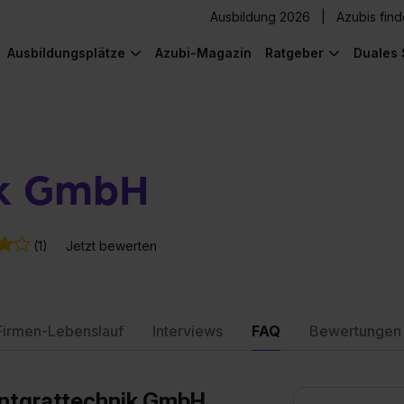
Ausbildung 2026
Azubis fin
Ausbildungsplätze
Azubi-Magazin
Ratgeber
Duales 
ik GmbH
(1)
Jetzt bewerten
Firmen-Lebenslauf
Interviews
FAQ
Bewertungen
 Entgrattechnik GmbH