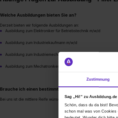
Welche Ausbildungen bieten Sie an?
Derzeit bieten wir folgende Ausbildungen an:
Ausbildung zum Elektroniker für Betriebstechnik m/w/d
Ausbildung zum Industriekaufmann m/w/d
Ausbildung zum Industriemechaniker Fachrichtung Produktionst
Ausbildung zum Mechatroniker m/w/d
Zustimmung
Brauche ich einen bestimmten Schulabschluss, um eine
Sag „Hi!“ zu Ausbildung.de
Bei uns ist die mittlere Reife wünschenswert.
Schön, dass du da bist! Bevor
schon mal was von Cookies ge
bedeutet. Wunder dich bitte n