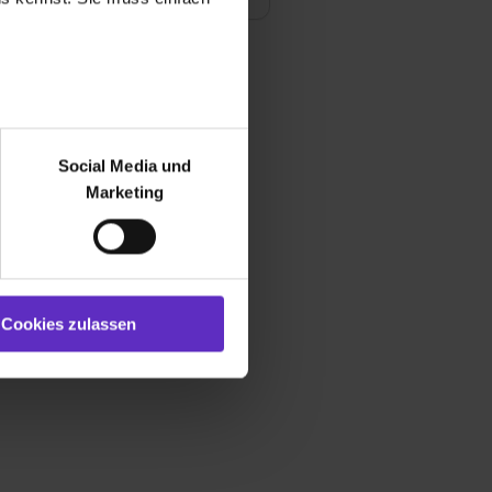
r bei Benutzung der
bseite zu analysieren
Social Media und
ür soziale Medien, Werbung
Marketing
und Marketing“). Unsere
 bereitgestellt hast oder die
ookies zulassen“ stimmst du
e (ausgenommen „Notwendig“)
st du auch damit
Cookies zulassen
gezeigt und hierfür
ermittelt werden. Eine
Willst du nur bestimmte
hl erlauben“. Die
cial Media und Marketing“
1 lit. a) DS-GVO). Die USA