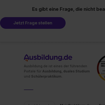
verfügen über kein angemess
jederzeit mit Wirkung für di
Es gibt eine Frage, die nicht b
„Datenschutz-Einstellungen“ 
„Details zeigen“. Weitere In
Jetzt Frage stellen
Ausbildung.de ist eines der führenden
Portale für
Ausbildung, duales Studium
und
Schülerpraktikum.