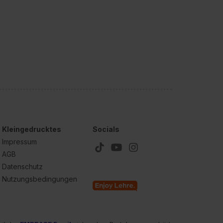
dir erteilte Einwilligung
unter dem Punkt
est du durch Klick auf
Kleingedrucktes
Socials
Impressum
AGB
Datenschutz
Nutzungsbedingungen