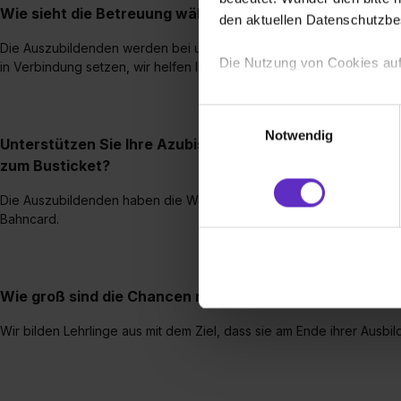
Wie sieht die Betreuung während einer Ausbildung in Ih
den aktuellen Datenschutzb
Die Auszubildenden werden bei uns immer betreut, wenn Sie ein An
Die Nutzung von Cookies auf
in Verbindung setzen, wir helfen Ihnen gerne weiter.
Wir verwenden Cookies zur t
Einwilligungsauswahl
Webseite getroffenen Einstel
Notwendig
Unterstützen Sie Ihre Azubis mit irgendwelchen Sonder
(„Statistiken“), um Informat
zum Busticket?
und Analysen weiterzugeben 
Partner führen diese Informa
Die Auszubildenden haben die Wahl zwischen einer monatlichen Ta
sie im Rahmen deiner Nutzun
Bahncard.
dem Setzen der Cookies und
zu. . In diesem Fall sowie b
einverstanden, dass dir nach
Wie groß sind die Chancen nach fertiger Ausbildung b
erforderliche personenbezoge
Erlaubnis hierfür kannst du a
Wir bilden Lehrlinge aus mit dem Ziel, dass sie am Ende ihrer Ausbi
Verwendungszwecke zulassen,
Einwilligung zur Platzierung
umfasst hierbei die Einwillig