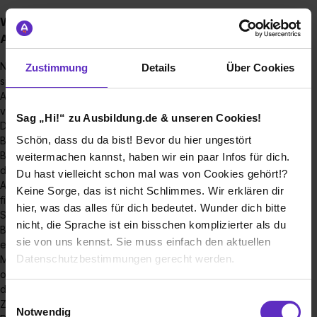
Wie sieht der Bewerbungsprozess für eine
Ausbildungsstelle bei Ihnen aus?
Nachdem die Bewerbungsunterlagen bei uns eingegangen
Zustimmung
Details
Über Cookies
sind, werden diese seitens der Personalabteilung und den
Ausbildern der jeweiligen Fachbereiche sorgfältig und
vertraulich geprüft.
Sag „Hi!“ zu Ausbildung.de & unseren Cookies!
Die Bewerber werden dann zu einem Gespräch eingeladen.
Schön, dass du da bist! Bevor du hier ungestört
Bewerbern, die sich für eine handwerkliche Ausbildung im
Betrieb interessieren, werden nach dem Gespräch durch
weitermachen kannst, haben wir ein paar Infos für dich.
den Betrieb geführt und können sich den zukünftigen
Du hast vielleicht schon mal was von Cookies gehört!?
Ausbildungsplatzes anschauen. Bei Industriekaufleuten
Keine Sorge, das ist nicht Schlimmes. Wir erklären dir
findet nach dem Gespräch noch ein Einstellungstest statt.
hier, was das alles für dich bedeutet. Wunder dich bitte
Sollten sich der Bewerber und wir dafür entscheiden den
nicht, die Sprache ist ein bisschen komplizierter als du
Bewerbungsprozess fortzuführen, werden die Bewerber zu
sie von uns kennst. Sie muss einfach den aktuellen
einem weiteren Gespräch eingeladen, indem Sie Ihre
Datenschutzbestimmungen gerecht werden.
Motivation für die Ausbildung darlegen, aber auch gerne alle
offenen Fragen/Themen besprechen und sich zusätzlich mit
den Auszubildenden austauschen können. Nach dem
Die Nutzung von Cookies auf Ausbildung.de
Einwilligungsauswahl
Zweitgespräch bieten wir Bewerbern ein Praktikum an.
Notwendig