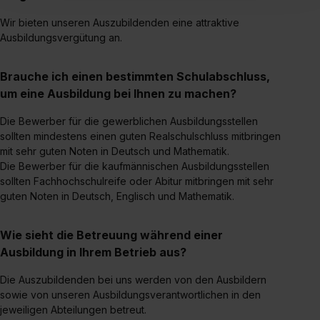
Inhalte (z.B. Videos oder Posts) angezeigt und hierfür
Wir bieten unseren Auszubildenden eine attraktive
erforderliche personenbezogene Daten an Social Media
Ausbildungsvergütung an.
Dienste, ggfs. mit Sitz in den USA, übermittelt werden.
Eine Erlaubnis hierfür kannst du auch später noch im
Brauche ich einen bestimmten Schulabschluss,
Einzelfall bei dem jeweiligen Inhalt erteilen. Willst du nur
um eine Ausbildung bei Ihnen zu machen?
bestimmte Verwendungszwecke zulassen, triff deine
Auswahl über die Checkboxen und klick auf „Auswahl
Die Bewerber für die gewerblichen Ausbildungsstellen
erlauben“. Die Einwilligung zur Platzierung von Cookies
sollten mindestens einen guten Realschulschluss mitbringen
mit sehr guten Noten in Deutsch und Mathematik.
der Kategorien „Präferenzen“, „Statistiken“ und „Social
Die Bewerber für die kaufmännischen Ausbildungsstellen
Media und Marketing“ umfasst hierbei die Einwilligung
sollten Fachhochschulreife oder Abitur mitbringen mit sehr
zur Übermittlung deiner Daten in die USA (Art. 49 Abs. 1
guten Noten in Deutsch, Englisch und Mathematik.
S. 1 lit. a) DS-GVO). Die USA verfügen über kein
angemessenes Datenschutzniveau (EuGH – Schrems
Wie sieht die Betreuung während einer
II). Du kannst die von dir erteilte Einwilligung jederzeit mit
Ausbildung in Ihrem Betrieb aus?
Wirkung für die Zukunft ganz oder teilweise über unsere
Datenschutzerklärung unter dem Punkt „Datenschutz-
Die Auszubildenden bei uns werden von den Ausbildern
Einstellungen“ widerrufen. Weitere Informationen zu den
sowie von unseren Ausbildungsverantwortlichen in den
einzelnen Cookies findest du durch Klick auf „Details
jeweiligen Abteilungen betreut.