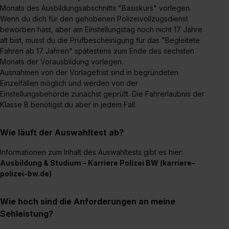
Monats des Ausbildungsabschnitts "Basiskurs" vorlegen.
bestimmte Verwendungszwecke zulassen, triff deine
Wenn du dich für den gehobenen Polizeivollzugsdienst
Auswahl über die Checkboxen und klick auf „Auswahl
beworben hast, aber am Einstellungstag noch nicht 17 Jahre
erlauben“. Die Einwilligung zur Platzierung von Cookies
alt bist, musst du die Prüfbescheinigung für das "Begleitete
der Kategorien „Präferenzen“, „Statistiken“ und „Social
Fahren ab 17 Jahren" spätestens zum Ende des sechsten
Media und Marketing“ umfasst hierbei die Einwilligung
Monats der Vorausbildung vorlegen.
zur Übermittlung deiner Daten in die USA (Art. 49 Abs. 1
Ausnahmen von der Vorlagefrist sind in begründeten
Einzelfällen möglich und werden von der
S. 1 lit. a) DS-GVO). Die USA verfügen über kein
Einstellungsbehörde zunächst geprüft. Die Fahrerlaubnis der
angemessenes Datenschutzniveau (EuGH – Schrems
Klasse B benötigst du aber in jedem Fall.
II). Du kannst die von dir erteilte Einwilligung jederzeit mit
Wirkung für die Zukunft ganz oder teilweise über unsere
Wie läuft der Auswahltest ab?
Datenschutzerklärung unter dem Punkt „Datenschutz-
Einstellungen“ widerrufen. Weitere Informationen zu den
In­for­ma­tio­nen zum In­halt des Aus­wahl­tests gibt es hier:
einzelnen Cookies findest du durch Klick auf „Details
Ausbildung & Studium – Karriere Polizei BW (karriere-
zeigen“. Weitere Informationen:
Datenschutzerklärung
,
polizei-bw.de)
Impressum
.
Wie hoch sind die Anforderungen an meine
Sehleistung?