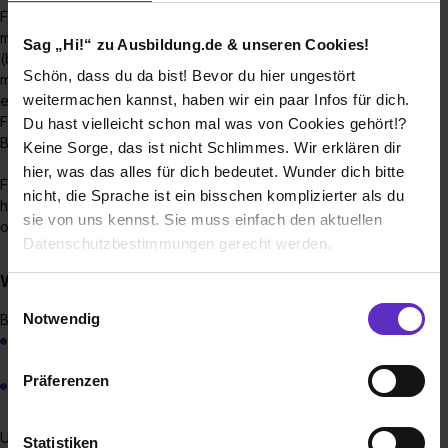
Für eine Einstellung im
mittleren Polizeivollzugsdienst
:
mindestens einen mittleren Bildungsabschluss
Sag „Hi!“ zu Ausbildung.de & unseren Cookies!
(beziehungsweise einen als gleichwertig anerkannten
Schön, dass du da bist! Bevor du hier ungestört
mittleren Bildungsabschluss). Eine Einstellung ist auch mit
weitermachen kannst, haben wir ein paar Infos für dich.
einem höheren Bildungsabschluss (Abitur,
Fachhochschulreife oder ein als gleichwertig anerkannter
Du hast vielleicht schon mal was von Cookies gehört!?
Bildungsabschluss) möglich.
Keine Sorge, das ist nicht Schlimmes. Wir erklären dir
hier, was das alles für dich bedeutet. Wunder dich bitte
Für eine Einstellung im
gehobenen Polizeivollzugsdienst
:
nicht, die Sprache ist ein bisschen komplizierter als du
höherer Bildungsabschluss (Abitur, Fachhochschulreife oder
sie von uns kennst. Sie muss einfach den aktuellen
oder ein als gleichwertig anerkannter Bildungsabschluss).
Datenschutzbestimmungen gerecht werden.
Wann muss ich meine Bewerbung abgeben?
Die Nutzung von Cookies auf Ausbildung.de
Einwilligungsauswahl
Notwendig
Bewerbungsschluss:
Wir verwenden Cookies zur technischen Funktion
Einstellungstermin März: 30.September des Vorjahres
unserer Webseite („Notwendig“), um von dir bei
Präferenzen
Einstellungstermin September: 31. Dezember des
Benutzung der Webseite getroffenen Einstellungen zu
Vorjahres
speichern ( „Präferenzen“), die Zugriffe auf unsere
Webseite zu analysieren („Statistiken“), um
Unter
Karriere Polizei BW (karriere-polizei-bw.de)
oder
Statistiken