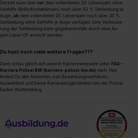
Der­zeit muss man
vor
dem voll­ende­ten 20. Le­bens­jahr oh­ne
Seh­hil­fe (Bril­le/Kon­takt­lin­sen) noch über 50 % Sehleis­tung je
Au­ge,
ab
dem voll­ende­ten 20. Le­bens­jahr noch über 30 %
Sehleis­tung oh­ne Seh­hil­fe je Au­ge ver­fü­gen. Ei­ne Ver­bes­se­
rung der Sehleis­tung kann ge­ge­be­nen­falls durch ei­ne Au­
gen-La­ser-OP er­reicht wer­den.
Du hast noch viele weitere Fragen???
Dann schau gleich auf unserer Karrierewebseite unter
FAQ –
Karriere Polizei BW (karriere-polizei-bw.de)
nach. Hier
findest Du alle Antworten zum Bewerbungsverfahren,
Auswahltest und Deine Karrieremöglichkeiten bei der Polizei
Baden-Württemberg.