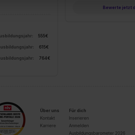
 triff deine Auswahl über die Checkboxen und klick auf „Auswa
Bewerte jetzt 
 von Cookies der Kategorien „Präferenzen“, „Statistiken“ und „So
ung zur Übermittlung deiner Daten in die USA (Art. 49 Abs. 1 S. 
enes Datenschutzniveau (EuGH – Schrems II). Du kannst die von 
e Zukunft ganz oder teilweise über unsere Datenschutzerklärung 
Ausbildungsjahr:
555€
widerrufen. Weitere Informationen zu den einzelnen Cookies find
formationen:
Datenschutzerklärung
,
Impressum
.
Ausbildungsjahr:
615€
Ausbildungsjahr:
764€
Über uns
Für dich
Kontakt
Inserieren
Karriere
Anmelden
Ausbildungsbarometer 2026