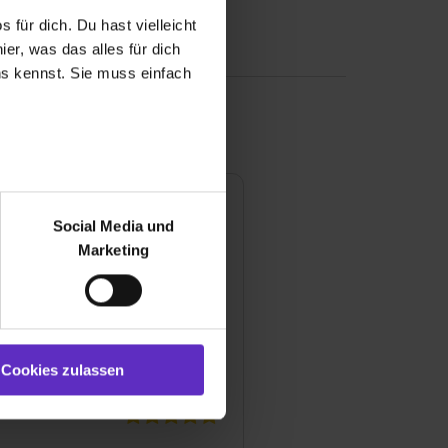
 für dich. Du hast vielleicht
er, was das alles für dich
uns kennst. Sie muss einfach
r bei Benutzung der
bseite zu analysieren
Social Media und
ür soziale Medien, Werbung
Marketing
100 %
und Marketing“). Unsere
 bereitgestellt hast oder die
ookies zulassen“ stimmst du
e (ausgenommen „Notwendig“)
st du auch damit
Cookies zulassen
gezeigt und hierfür
ermittelt werden. Eine
Willst du nur bestimmte