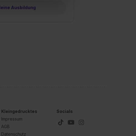
hl erlauben“. Die
deine Ausbildung
cial Media und Marketing“
1 lit. a) DS-GVO). Die USA
dir erteilte Einwilligung
unter dem Punkt
est du durch Klick auf
Kleingedrucktes
Socials
Impressum
AGB
Datenschutz