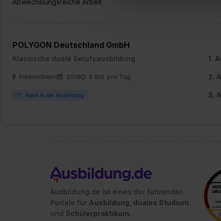
Abwechslungsreiche Arbeit
Verwendungszwecke zulassen,
Einwilligung zur Platzierung
umfasst hierbei die Einwillig
verfügen über kein angemess
POLYGON Deutschland GmbH
jederzeit mit Wirkung für di
Klassische duale Berufsausbildung
1. 
„Datenschutz-Einstellungen“ 
„Details zeigen“. Weitere In
2. 
Kleinostheim
2019
9 Std. pro Tag
3. 
Noch in der Ausbildung
Ausbildung.de ist eines der führenden
Portale für
Ausbildung, duales Studium
und
Schülerpraktikum.