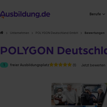
Berufe
Unternehmen
POLYGON Deutschland GmbH
Bewertungen
POLYGON Deutschl
1
freier Ausbildungsplatz
(1)
Jetzt bewerten
Hier gibt es (eigentlich
Hier gibt es (eigentlich
Hier gibt es (eigentlich
Hier gibt es (eigentlich