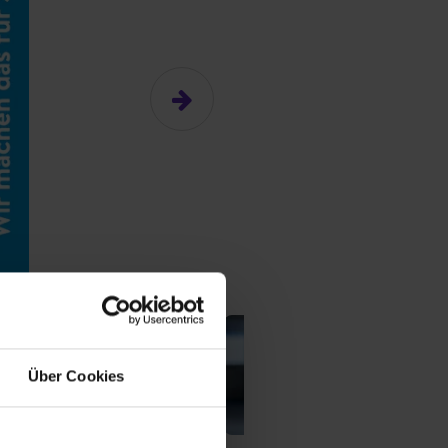
n
n
n
n
Über Cookies