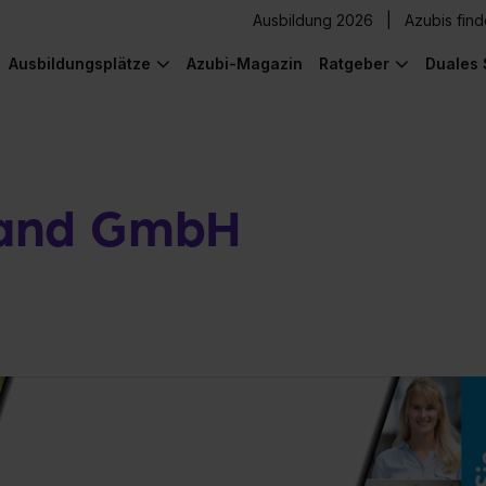
Ausbildung 2026
Azubis fin
Ausbildungsplätze
Azubi-Magazin
Ratgeber
Duales 
and GmbH
) was Cooles zu sehen!
) was Cooles zu sehen!
) was Cooles zu sehen!
) was Cooles zu sehen!