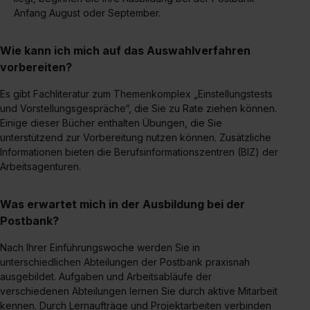
erlauben“. Die Einwilligung zur Platzierung von Cookies
Anfang August oder September.
der Kategorien „Präferenzen“, „Statistiken“ und „Social
Media und Marketing“ umfasst hierbei die Einwilligung
Wie kann ich mich auf das Auswahlverfahren
zur Übermittlung deiner Daten in die USA (Art. 49 Abs. 1
vorbereiten?
S. 1 lit. a) DS-GVO). Die USA verfügen über kein
angemessenes Datenschutzniveau (EuGH – Schrems
Es gibt Fachliteratur zum Themenkomplex „Einstellungstests
II). Du kannst die von dir erteilte Einwilligung jederzeit mit
und Vorstellungsgespräche“, die Sie zu Rate ziehen können.
Wirkung für die Zukunft ganz oder teilweise über unsere
Einige dieser Bücher enthalten Übungen, die Sie
Datenschutzerklärung unter dem Punkt „Datenschutz-
unterstützend zur Vorbereitung nutzen können. Zusätzliche
Einstellungen“ widerrufen. Weitere Informationen zu den
Informationen bieten die Berufsinformationszentren (BIZ) der
einzelnen Cookies findest du durch Klick auf „Details
Arbeitsagenturen.
zeigen“. Weitere Informationen:
Datenschutzerklärung
,
Impressum
.
Was erwartet mich in der Ausbildung bei der
Postbank?
Nach Ihrer Einführungswoche werden Sie in
unterschiedlichen Abteilungen der Postbank praxisnah
ausgebildet. Aufgaben und Arbeitsabläufe der
verschiedenen Abteilungen lernen Sie durch aktive Mitarbeit
kennen. Durch Lernaufträge und Projektarbeiten verbinden