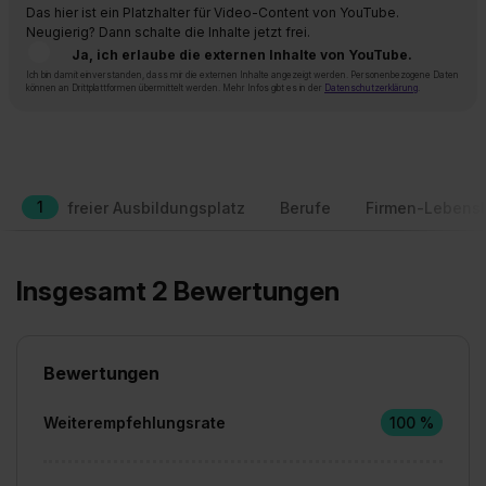
Das hier ist ein Platzhalter für Video-Content von YouTube.
Neugierig? Dann schalte die Inhalte jetzt frei.
Ja, ich erlaube die externen Inhalte von YouTube.
Ich bin damit einverstanden, dass mir die externen Inhalte angezeigt werden. Personenbezogene Daten
können an Drittplattformen übermittelt werden. Mehr Infos gibt es in der
Datenschutzerklärung
.
1
freier Ausbildungsplatz
Berufe
Firmen-Lebensl
Insgesamt 2 Bewertungen
Bewertungen
Weiterempfehlungsrate
100 %