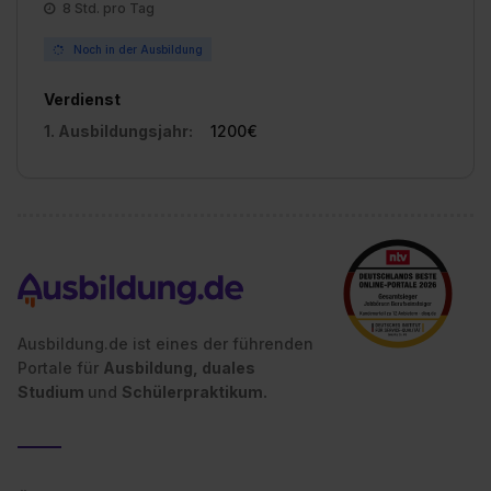
8 Std. pro Tag
einzelnen Cookies findest du durch Klick auf „Details
zeigen“. Weitere Informationen:
Datenschutzerklärung
,
Noch in der Ausbildung
Impressum
.
Verdienst
1. Ausbildungsjahr:
1200€
Ausbildung.de ist eines der führenden
Portale für
Ausbildung, duales
Studium
und
Schülerpraktikum.