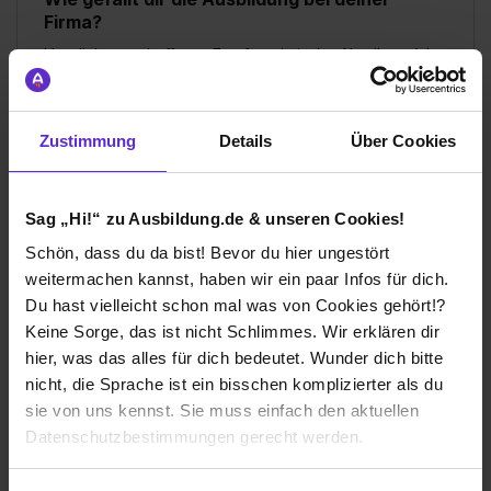
Firma?
Herzlicher und offener Empfang in jeder Abteilung (als
Azubi durchläuft man mehrere Abteilungen). Freies
Arbeiten ist möglich, genauso wie fördernde Aufgaben.
Dauerhafte Unterstützung von den Ausbildern.
Zustimmung
Details
Über Cookies
Wie gefällt dir dein Ausbildungsberuf?
Vielfältig einsetzbar. Keine typische BWL Richtung,
Sag „Hi!“ zu Ausbildung.de & unseren Cookies!
sondern spannende und interessante Unterrichtsfächer.
Schön, dass du da bist! Bevor du hier ungestört
weitermachen kannst, haben wir ein paar Infos für dich.
Propan Rheingas GmbH & Co. KG
Du hast vielleicht schon mal was von Cookies gehört!?
Keine Sorge, das ist nicht Schlimmes. Wir erklären dir
Klassische duale Berufsausbildung
hier, was das alles für dich bedeutet. Wunder dich bitte
Brühl (Rheinland)
nicht, die Sprache ist ein bisschen komplizierter als du
2023
sie von uns kennst. Sie muss einfach den aktuellen
8 Std. pro Tag
Datenschutzbestimmungen gerecht werden.
Noch in der Ausbildung
Die Nutzung von Cookies auf Ausbildung.de