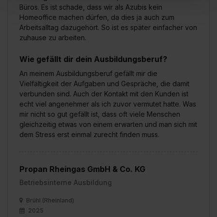
„Social Media und Marketing“ bist du auch damit
Büros. Es ist schade, dass wir als Azubis kein
einverstanden, dass dir nach Setzen der Cookies externe
Homeoffice machen dürfen, da dies ja auch zum
Inhalte (z.B. Videos oder Posts) angezeigt und hierfür
Arbeitsalltag dazugehört. So ist es später einfacher von
zuhause zu arbeiten.
erforderliche personenbezogene Daten an Social Media
Dienste, ggfs. mit Sitz in den USA, übermittelt werden.
Wie gefällt dir dein Ausbildungsberuf?
Eine Erlaubnis hierfür kannst du auch später noch im
Einzelfall bei dem jeweiligen Inhalt erteilen. Willst du nur
An meinem Ausbildungsberuf gefällt mir die
Vielfältigkeit der Aufgaben und Gespräche, die damit
bestimmte Verwendungszwecke zulassen, triff deine
verbunden sind. Auch der Kontakt mit den Kunden ist
Auswahl über die Checkboxen und klick auf „Auswahl
echt viel angenehmer als ich zuvor vermutet hatte. Was
erlauben“. Die Einwilligung zur Platzierung von Cookies
mir nicht so gut gefällt ist, dass oft viele Menschen
der Kategorien „Präferenzen“, „Statistiken“ und „Social
gleichzeitig etwas von einem erwarten und man sich mit
Media und Marketing“ umfasst hierbei die Einwilligung
dem Stress erst einmal zurecht finden muss.
zur Übermittlung deiner Daten in die USA (Art. 49 Abs. 1
S. 1 lit. a) DS-GVO). Die USA verfügen über kein
angemessenes Datenschutzniveau (EuGH – Schrems
Propan Rheingas GmbH & Co. KG
II). Du kannst die von dir erteilte Einwilligung jederzeit mit
Betriebsinterne Ausbildung
Wirkung für die Zukunft ganz oder teilweise über unsere
Brühl (Rheinland)
Datenschutzerklärung unter dem Punkt „Datenschutz-
2025
Einstellungen“ widerrufen. Weitere Informationen zu den