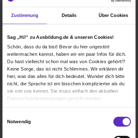
Zustimmung
Details
Über Cookies
Sag „Hi!“ zu Ausbildung.de & unseren Cookies!
Schön, dass du da bist! Bevor du hier ungestört
weitermachen kannst, haben wir ein paar Infos für dich.
PROSOZ Herten GmbH
Du hast vielleicht schon mal was von Cookies gehört!?
Ewaldstraße 261
Keine Sorge, das ist nicht Schlimmes. Wir erklären dir
45699 Herten
hier, was das alles für dich bedeutet. Wunder dich bitte
02366-188 156
nicht, die Sprache ist ein bisschen komplizierter als du
E-Mail anzeigen
sie von uns kennst. Sie muss einfach den aktuellen
Datenschutzbestimmungen gerecht werden.
Gründungsjahr
1989
Die Nutzung von Cookies auf Ausbildung.de
Mitarbeiter
über 500 Mitarbeiter*innen
Einwilligungsauswahl
Notwendig
Wir verwenden Cookies zur technischen Funktion
Branche
Beratung, IT / EDV, Informatik
unserer Webseite („Notwendig“), um von dir bei