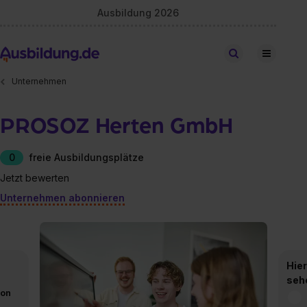
Ausbildung 2026
Stellen finden
Unternehmen
PROSOZ Herten GmbH
0
freie Ausbildungsplätze
Jetzt bewerten
Unternehmen abonnieren
Hier
seh
von