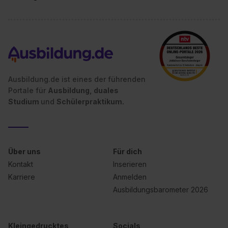
Dienste, ggfs. mit Sitz in den USA, übermittelt werden.
Eine Erlaubnis hierfür kannst du auch später noch im
Einzelfall bei dem jeweiligen Inhalt erteilen. Willst du nur
bestimmte Verwendungszwecke zulassen, triff deine
Auswahl über die Checkboxen und klick auf „Auswahl
erlauben“. Die Einwilligung zur Platzierung von Cookies
Ausbildung.de ist eines der führenden
der Kategorien „Präferenzen“, „Statistiken“ und „Social
Portale für
Ausbildung, duales
Media und Marketing“ umfasst hierbei die Einwilligung
Studium
und
Schülerpraktikum.
zur Übermittlung deiner Daten in die USA (Art. 49 Abs. 1
S. 1 lit. a) DS-GVO). Die USA verfügen über kein
angemessenes Datenschutzniveau (EuGH – Schrems
II). Du kannst die von dir erteilte Einwilligung jederzeit mit
Über uns
Für dich
Wirkung für die Zukunft ganz oder teilweise über unsere
Kontakt
Inserieren
Datenschutzerklärung unter dem Punkt „Datenschutz-
Karriere
Anmelden
Einstellungen“ widerrufen. Weitere Informationen zu den
Ausbildungsbarometer 2026
einzelnen Cookies findest du durch Klick auf „Details
zeigen“. Weitere Informationen:
Datenschutzerklärung
,
Impressum
.
Kleingedrucktes
Socials