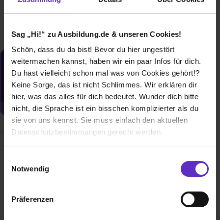
Weitere Ergebnisse laden
Sag „Hi!“ zu Ausbildung.de & unseren Cookies!
Schön, dass du da bist! Bevor du hier ungestört
weitermachen kannst, haben wir ein paar Infos für dich.
Du möchtest neue Stellen automatisch
Du hast vielleicht schon mal was von Cookies gehört!?
zugeschickt bekommen?
Keine Sorge, das ist nicht Schlimmes. Wir erklären dir
Jetzt aktivieren
hier, was das alles für dich bedeutet. Wunder dich bitte
nicht, die Sprache ist ein bisschen komplizierter als du
sie von uns kennst. Sie muss einfach den aktuellen
Datenschutzbestimmungen gerecht werden.
Wusstest du schon, dass...
Die Nutzung von Cookies auf Ausbildung.de
Einwilligungsauswahl
Notwendig
- wir zum 5. größten Automobilkonzern der Welt: Stellantis
Wir verwenden Cookies zur technischen Funktion
gehören? - unsere konzerneigenen Autohäuser
unserer Webseite („Notwendig“), um von dir bei
deutschlandweit vertreten sind? - wir die Marken ABARTH,
Präferenzen
ALFA ROMEO, CITROËN, DS AUTOMOBILES, FIAT, JEEP,
Benutzung der Webseite getroffenen Einstellungen zu
LEAPMOTOR, OPEL und PEUGEOT verkaufen - wir mit DIR
speichern ( „Präferenzen“), die Zugriffe auf unsere