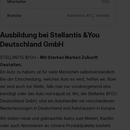
Mitarbeiter
1200
Einzelfall bei dem jeweiligen Inhalt erteilen. Willst du nur
bestimmte Verwendungszwecke zulassen, triff deine
Branche
Automobil, KFZ, Vertrieb
Auswahl über die Checkboxen und klick auf „Auswahl
erlauben“. Die Einwilligung zur Platzierung von Cookies
Ausbildung bei Stellantis &You
der Kategorien „Präferenzen“, „Statistiken“ und „Social
Media und Marketing“ umfasst hierbei die Einwilligung
Deutschland GmbH
zur Übermittlung deiner Daten in die USA (Art. 49 Abs. 1
S. 1 lit. a) DS-GVO). Die USA verfügen über kein
STELLANTIS &YOU
- Mit Starken Marken Zukunft
angemessenes Datenschutzniveau (EuGH – Schrems
Gestalten.
II). Du kannst die von dir erteilte Einwilligung jederzeit mit
Ein Auto zu haben, ist für viele Menschen selbstverständlich.
Wirkung für die Zukunft ganz oder teilweise über unsere
Bei der Entscheidung, welches Auto es wird, helfen wir. Aber
Datenschutzerklärung unter dem Punkt „Datenschutz-
wir sind auch zur Stelle, falls man nur vorübergehend eins
Einstellungen“ widerrufen. Weitere Informationen zu den
benötigt oder das Auto mal kaputt ist. Wir, die Stellantis &YOU
einzelnen Cookies findest du durch Klick auf „Details
Deutschland GmbH, sind ein Autohändler mit verschiedenen
zeigen“. Weitere Informationen:
Datenschutzerklärung
,
Niederlassungen in Deutschland und Autohäusern in Europa.
Impressum
.
Wir bieten neue und gebrauchte Autos zum Mieten, Kaufen
oder auch Abonnieren an. Unsere Produktpalette besteht