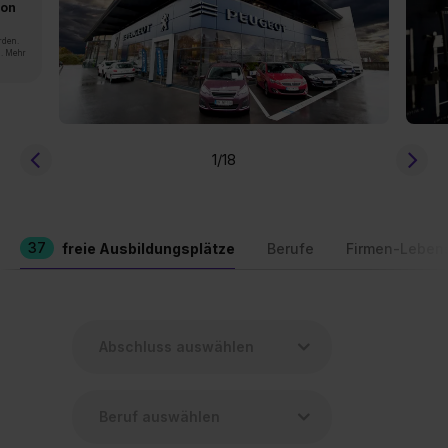
von
rden.
n. Mehr
1
/18
37
freie Ausbildungsplätze
Berufe
Firmen-Leben