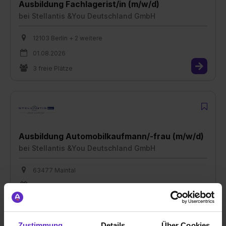
Ausbildung Fachlagerist/in (m/w/d)
bei
Stellantis &You Deutschland GmbH
12103 Berlin + 2 weitere
01.08.2026
3 freie Plätze
Ausbildung Automobilkaufmann/-frau (m/w/d)
bei
Stellantis &You Deutschland GmbH
63477 Maintal
01.08.2026
1 freier Platz
Zustimmung
Details
Über Cookies