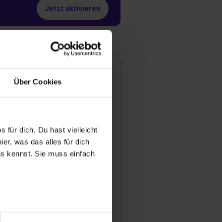
Jetzt aktivieren
ards GmbH
Über Cookies
rtin Luther Straße 12
111 Saarbrücken
81 9376 4013
Mail anzeigen
 für dich. Du hast vielleicht
er, was das alles für dich
ündungsjahr
uns kennst. Sie muss einfach
96
tarbeiter
0
anche
nk / Finanzen
r bei Benutzung der