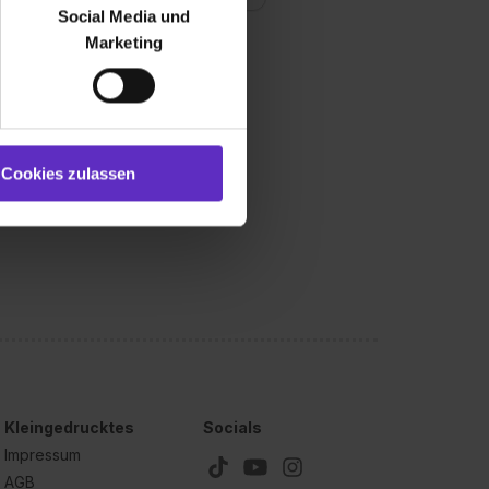
bseite zu analysieren
Social Media und
ür soziale Medien, Werbung
Marketing
und Marketing“). Unsere
 bereitgestellt hast oder die
ookies zulassen“ stimmst du
e (ausgenommen „Notwendig“)
st du auch damit
Cookies zulassen
gezeigt und hierfür
ermittelt werden. Eine
Willst du nur bestimmte
hl erlauben“. Die
cial Media und Marketing“
1 lit. a) DS-GVO). Die USA
dir erteilte Einwilligung
unter dem Punkt
est du durch Klick auf
Kleingedrucktes
Socials
Impressum
AGB