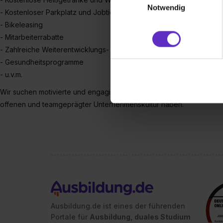
Webseite getroffenen Einstel
Notwendig
- Kostenloser Parkplatz und Jobticket
(„Statistiken“), um Informat
- Bikeleasing
und Analysen weiterzugeben 
- Mitarbeiterrabatte
Partner führen diese Informa
- Zahlreiche Weiterentwicklungs- und Weiterbildungsmöglichkeiten
sie im Rahmen deiner Nutzun
- Gesundheitsprogramme
dem Setzen der Cookies und
- u.v.m.
zu. . In diesem Fall sowie b
einverstanden, dass dir nach
Wir suchen motivierte und engagierte neue Kollegen, die Spaß an ei
erforderliche personenbezoge
offenen und teamgeprägter Unternehmenskultur haben.
Erlaubnis hierfür kannst du a
Verwendungszwecke zulassen,
Einwilligung zur Platzierung
umfasst hierbei die Einwillig
verfügen über kein angemess
jederzeit mit Wirkung für di
„Datenschutz-Einstellungen“ 
„Details zeigen“. Weitere In
Ausbildung.de ist eines der führenden
Portale für
Ausbildung, duales Studium