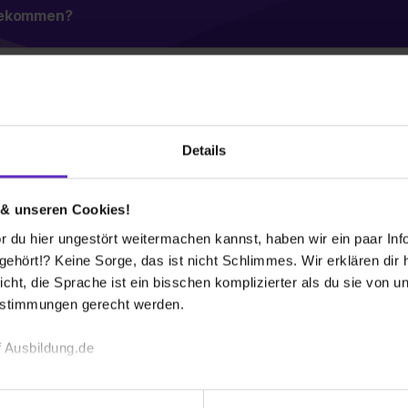
 bekommen?
q
Details
t mit seinen über 750 Mitarbeiterinnen und
Ma
Mastercard und Visa an. Mit über 350 betreuten
66
men in Deutschland.
 & unseren Cookies!
06
E-
 du hier ungestört weitermachen kannst, haben wir ein paar Infos
n Abteilungen unseres Unternehmens, als Dualen
hört!? Keine Sorge, das ist nicht Schlimmes. Wir erklären dir hi
Gr
icht, die Sprache ist ein bisschen komplizierter als du sie von 
19
estimmungen gerecht werden.
Mi
75
te
 Ausbildung.de
Br
Ba
echnischen Funktion unserer Webseite („Notwendig“), um von di