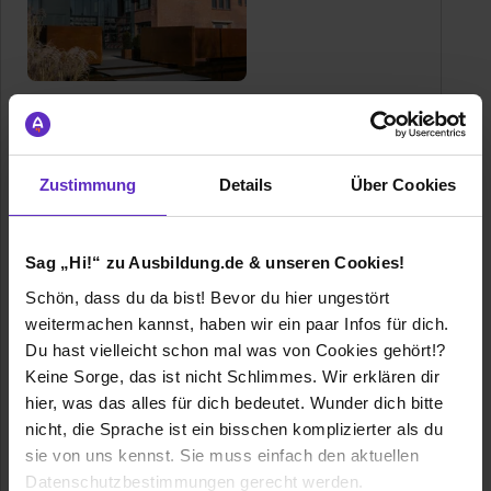
Rauschenberger Catering & Restaurants
GmbH & Co. KG
Schaflandstr. 6
Zustimmung
Details
Über Cookies
70736 Fellbach
0711 55340 - 113
E-Mail anzeigen
Sag „Hi!“ zu Ausbildung.de & unseren Cookies!
Gründungsjahr
1982
Schön, dass du da bist! Bevor du hier ungestört
weitermachen kannst, haben wir ein paar Infos für dich.
Mitarbeiter
300
Du hast vielleicht schon mal was von Cookies gehört!?
Keine Sorge, das ist nicht Schlimmes. Wir erklären dir
Umsatz
25 Mio. €
hier, was das alles für dich bedeutet. Wunder dich bitte
nicht, die Sprache ist ein bisschen komplizierter als du
Branche
Dienstleistung, Gastronomie / Tourismus, IT / EDV,
sie von uns kennst. Sie muss einfach den aktuellen
Marketing / Werbung / PR, Personalwesen,
Datenschutzbestimmungen gerecht werden.