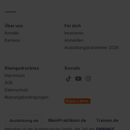
Datenschutzerklärung unter dem Punkt „Datenschutz-
Einstellungen“ widerrufen. Weitere Informationen zu den
einzelnen Cookies findest du durch Klick auf „Details
zeigen“. Weitere Informationen:
Datenschutzerklärung
,
Über uns
Für dich
Impressum
.
Kontakt
Inserieren
Karriere
Anmelden
Ausbildungsbarometer 2026
Kleingedrucktes
Socials
Impressum
AGB
Datenschutz
Nutzungsbedingungen
MeinPraktikum.de
Trainee.de
Ausbildung.de
Betreiber ist die Ausbildung.de GmbH, die Teil der
EMBRACE