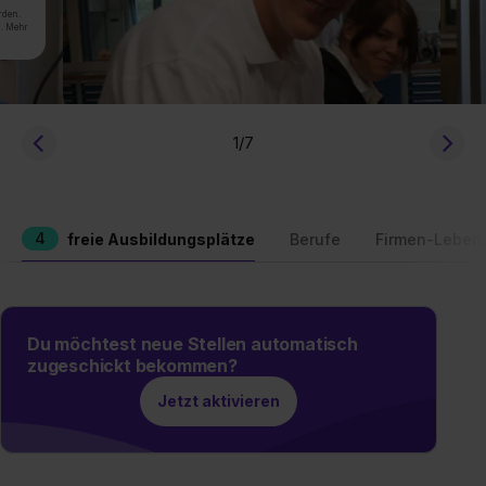
rden.
n. Mehr
1
/7
4
freie Ausbildungsplätze
Berufe
Firmen-Leben
Du möchtest neue Stellen automatisch
zugeschickt bekommen?
Jetzt aktivieren