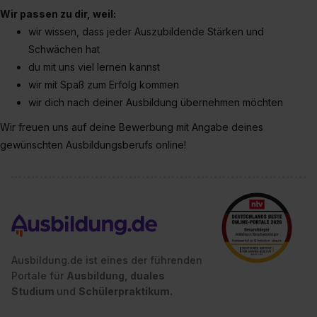
Auswahl über die Checkboxen und klick auf „Auswahl
Wir passen zu dir, weil:
erlauben“. Die Einwilligung zur Platzierung von Cookies
wir wissen, dass jeder Auszubildende Stärken und
der Kategorien „Präferenzen“, „Statistiken“ und „Social
Schwächen hat
Media und Marketing“ umfasst hierbei die Einwilligung
du mit uns viel lernen kannst
zur Übermittlung deiner Daten in die USA (Art. 49 Abs. 1
wir mit Spaß zum Erfolg kommen
S. 1 lit. a) DS-GVO). Die USA verfügen über kein
wir dich nach deiner Ausbildung übernehmen möchten
angemessenes Datenschutzniveau (EuGH – Schrems
II). Du kannst die von dir erteilte Einwilligung jederzeit mit
Wir freuen uns auf deine Bewerbung mit Angabe deines
Wirkung für die Zukunft ganz oder teilweise über unsere
gewünschten Ausbildungsberufs online!
Datenschutzerklärung unter dem Punkt „Datenschutz-
Einstellungen“ widerrufen. Weitere Informationen zu den
einzelnen Cookies findest du durch Klick auf „Details
zeigen“. Weitere Informationen:
Datenschutzerklärung
,
Impressum
.
Ausbildung.de ist eines der führenden
Portale für
Ausbildung, duales
Studium
und
Schülerpraktikum.