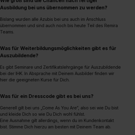
Wie groß sind die Chancen nach fertiger
Einstellungen“ widerrufen. Weitere Informationen zu den
Ausbildung bei uns übernommen zu werden?
einzelnen Cookies findest du durch Klick auf „Details
zeigen“. Weitere Informationen:
Datenschutzerklärung
,
Bislang wurden alle Azubis bei uns auch im Anschluss
Impressum
.
übernommen und sind auch noch bis heute Teil des Remira
Teams.
Was für Weiterbildungsmöglichkeiten gibt es für
Auszubildende?
Es gibt Seminare und Zertifikatslehrgänge für Auszubildende
bei der IHK. In Absprache mit Deinem Ausbilder finden wir
hier die geeigneten Kurse für Dich.
Was für ein Dresscode gibt es bei uns?
Generell gilt bei uns „Come As You Are“, also sei wie Du bist
und kleide Dich so wie Du Dich wohl fühlst.
Eine Ausnahme gilt allerdings, wenn du im Kundenkontakt
bist. Stimme Dich hierzu am besten mit Deinem Team ab.