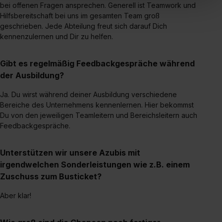
bei offenen Fragen ansprechen. Generell ist Teamwork und
„Social Media und Marketing“ bist du auch damit
Hilfsbereitschaft bei uns im gesamten Team groß
einverstanden, dass dir nach Setzen der Cookies externe
geschrieben. Jede Abteilung freut sich darauf Dich
Inhalte (z.B. Videos oder Posts) angezeigt und hierfür
kennenzulernen und Dir zu helfen.
erforderliche personenbezogene Daten an Social Media
Dienste, ggfs. mit Sitz in den USA, übermittelt werden.
Gibt es regelmäßig Feedbackgespräche während
Eine Erlaubnis hierfür kannst du auch später noch im
der Ausbildung?
Einzelfall bei dem jeweiligen Inhalt erteilen. Willst du nur
bestimmte Verwendungszwecke zulassen, triff deine
Ja. Du wirst während deiner Ausbildung verschiedene
Auswahl über die Checkboxen und klick auf „Auswahl
Bereiche des Unternehmens kennenlernen. Hier bekommst
Du von den jeweiligen Teamleitern und Bereichsleitern auch
erlauben“. Die Einwilligung zur Platzierung von Cookies
Feedbackgespräche.
der Kategorien „Präferenzen“, „Statistiken“ und „Social
Media und Marketing“ umfasst hierbei die Einwilligung
Unterstützen wir unsere Azubis mit
zur Übermittlung deiner Daten in die USA (Art. 49 Abs. 1
irgendwelchen Sonderleistungen wie z.B. einem
S. 1 lit. a) DS-GVO). Die USA verfügen über kein
Zuschuss zum Busticket?
angemessenes Datenschutzniveau (EuGH – Schrems
II). Du kannst die von dir erteilte Einwilligung jederzeit mit
Aber klar!
Wirkung für die Zukunft ganz oder teilweise über unsere
Datenschutzerklärung unter dem Punkt „Datenschutz-