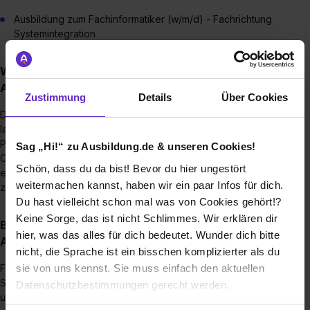
Ausbildung zum Fachinformatiker (w/m/d) - Fachrichtung
Systemintegration
Wie sieht der Bewerbungsprozess für eine
Ausbildungsstelle bei uns aus?
Zustimmung
Details
Über Cookies
Du bewirbst dich bei uns. Wir sichten Deine Unterlagen und
laden Dich zu einem lockeren Gespräch mit unserer
Personalreferentin und dem Ausbilder ein. Stimmt die
Sag „Hi!“ zu Ausbildung.de & unseren Cookies!
Chemie, werden wir Dich zum abschließenden Termin
Schön, dass du da bist! Bevor du hier ungestört
einladen und freuen uns Dich schon bald in unserem Team
weitermachen kannst, haben wir ein paar Infos für dich.
zu begrüßen.
Du hast vielleicht schon mal was von Cookies gehört!?
Keine Sorge, das ist nicht Schlimmes. Wir erklären dir
Bis wann muss man sich für einen
hier, was das alles für dich bedeutet. Wunder dich bitte
Ausbildungsplatz bewerben?
nicht, die Sprache ist ein bisschen komplizierter als du
sie von uns kennst. Sie muss einfach den aktuellen
Für gute und sympathische Azubis ist bei uns immer Platz.
Scheue Dich nicht, Dich auch noch im letzten Moment bei
Datenschutzbestimmungen gerecht werden.
uns zu bewerben.