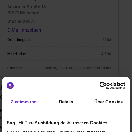
Anzinger Straße 13
81671 München
015115628675
E-Mail anzeigen
Gründungsjahr
1968
Mitarbeiter
4.500
Branche
Elektro/Elektronik, Telekommunikation
Ausbildung bei RF360 Europe
GmbH
Zustimmung
Details
Über Cookies
RF360 Europe GmbH, ein Tochterunternehmen der
Qualcomm Familie
Sag „Hi!“ zu Ausbildung.de & unseren Cookies!
Wer sind wir?