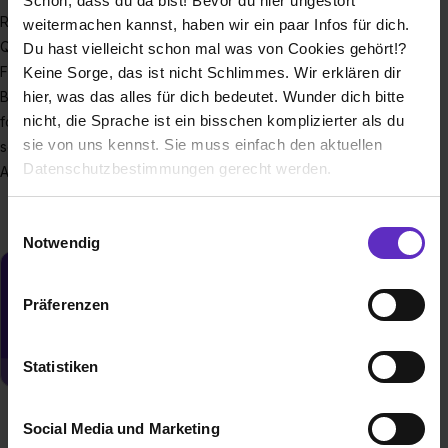
Schön, dass du da bist! Bevor du hier ungestört
RF360 Europe GmbH, ein Unternehmen des US Konzerns
weitermachen kannst, haben wir ein paar Infos für dich.
Qualcomm ist Innovationstreiber auf dem Gebiet des Radio
Du hast vielleicht schon mal was von Cookies gehört!?
Frequency Front End (RFFE). Mit mehr als 4.500
Keine Sorge, das ist nicht Schlimmes. Wir erklären dir
hier, was das alles für dich bedeutet. Wunder dich bitte
Beschäftigten weltweit entwickelt und fertigt RF360
nicht, die Sprache ist ein bisschen komplizierter als du
fortschrittliche RFFE-Filter-Lösungen für mobile Geräte und
sie von uns kennst. Sie muss einfach den aktuellen
schnell wachsende Geschäftsfelder wie IoT, Robotik, die
Datenschutzbestimmungen gerecht werden.
Automobil-Elektronik und vieles mehr.
Die Nutzung von Cookies auf Ausbildung.de
Einwilligungsauswahl
Notwendig
Wir verwenden Cookies zur technischen Funktion
Du möchtest neue Stellen automatisch
unserer Webseite („Notwendig“), um von dir bei
zugeschickt bekommen?
Präferenzen
Benutzung der Webseite getroffenen Einstellungen zu
speichern ( „Präferenzen“), die Zugriffe auf unsere
Jetzt aktivieren
Webseite zu analysieren („Statistiken“), um
Statistiken
Informationen zu deiner Verwendung unserer Website an
unsere Partner für soziale Medien, Werbung und
Social Media und Marketing
Analysen weiterzugeben und um Inhalte und Anzeigen zu