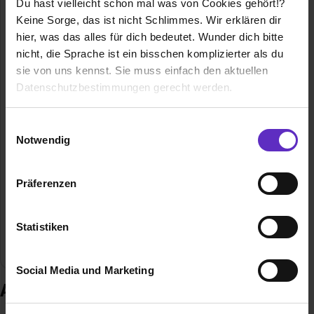
Du hast vielleicht schon mal was von Cookies gehört!?
Keine Sorge, das ist nicht Schlimmes. Wir erklären dir
hier, was das alles für dich bedeutet. Wunder dich bitte
nicht, die Sprache ist ein bisschen komplizierter als du
sie von uns kennst. Sie muss einfach den aktuellen
Richard Geiss GmbH
Datenschutzbestimmungen gerecht werden.
Lüßhof 100
89362 Offingen
Die Nutzung von Cookies auf Ausbildung.de
Einwilligungsauswahl
0822480791
Notwendig
E-Mail anzeigen
Wir verwenden Cookies zur technischen Funktion
unserer Webseite („Notwendig“), um von dir bei
Gründungsjahr
1959
Präferenzen
Benutzung der Webseite getroffenen Einstellungen zu
speichern ( „Präferenzen“), die Zugriffe auf unsere
Mitarbeiter
100
Webseite zu analysieren („Statistiken“), um
Statistiken
Informationen zu deiner Verwendung unserer Website an
Branche
Pharma / Chemie
unsere Partner für soziale Medien, Werbung und
Social Media und Marketing
Analysen weiterzugeben und um Inhalte und Anzeigen zu
Ausbildung bei Richard Geiss GmbH
personalisieren („Social Media und Marketing“). Unsere
Partner führen diese Informationen möglicherweise mit