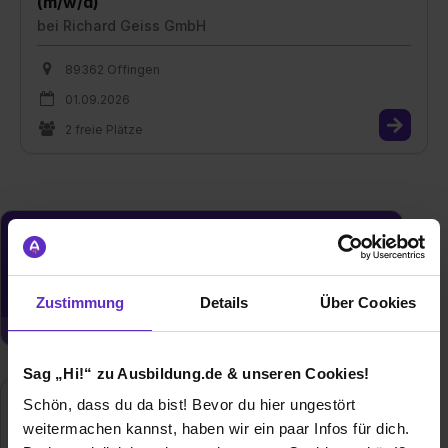
(m/w/d)
bei
Richard Geiss GmbH
89362 Offingen
01.09.2026
2 freie Plätze
Du möchtest neue Stellen automatisch
zugeschickt bekommen?
Jetzt aktivieren
Zustimmung
Details
Über Cookies
Sag „Hi!“ zu Ausbildung.de & unseren Cookies!
Schön, dass du da bist! Bevor du hier ungestört
weitermachen kannst, haben wir ein paar Infos für dich.