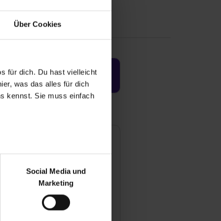
Über Cookies
 für dich. Du hast vielleicht
Jetzt aktivieren
er, was das alles für dich
uns kennst. Sie muss einfach
r bei Benutzung der
bseite zu analysieren
Social Media und
ür soziale Medien, Werbung
Marketing
und Marketing“). Unsere
 bereitgestellt hast oder die
ookies zulassen“ stimmst du