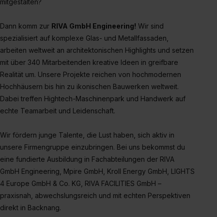
mitgestalten?
S. 1 lit. a) DS-GVO). Die USA verfügen über kein
angemessenes Datenschutzniveau (EuGH – Schrems
Dann komm zur
RIVA GmbH Engineering!
Wir sind
II). Du kannst die von dir erteilte Einwilligung jederzeit mit
spezialisiert auf komplexe Glas- und Metallfassaden,
Wirkung für die Zukunft ganz oder teilweise über unsere
arbeiten weltweit an architektonischen Highlights und setzen
Datenschutzerklärung unter dem Punkt „Datenschutz-
mit über 340 Mitarbeitenden kreative Ideen in greifbare
Einstellungen“ widerrufen. Weitere Informationen zu den
einzelnen Cookies findest du durch Klick auf „Details
Realität um. Unsere Projekte reichen von hochmodernen
zeigen“. Weitere Informationen:
Datenschutzerklärung
,
Hochhäusern bis hin zu ikonischen Bauwerken weltweit.
Impressum
.
Dabei treffen Hightech-Maschinenpark und Handwerk auf
echte Teamarbeit und Leidenschaft.
Wir fördern junge Talente, die Lust haben, sich aktiv in
unsere Firmengruppe einzubringen. Bei uns bekommst du
eine fundierte Ausbildung in Fachabteilungen der RIVA
GmbH Engineering, Mpire GmbH, Kroll Energy GmbH, LIGHTS
4 Europe GmbH & Co. KG, RIVA FACILITIES GmbH –
praxisnah, abwechslungsreich und mit echten Perspektiven
direkt in Backnang.