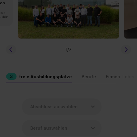
von
rden.
n. Mehr
1
/7
3
freie Ausbildungsplätze
Berufe
Firmen-Leben