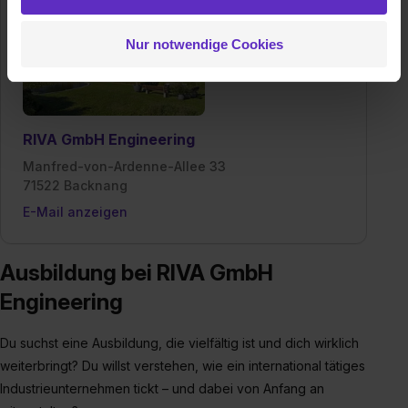
hast oder die sie im Rahmen deiner Nutzung der Dienste
gesammelt haben. Durch Klick auf den Button „Cookies
Nur notwendige Cookies
zulassen“ stimmst du dem Setzen der Cookies und der
Datenverarbeitung für alle genannten
Verwendungszwecke (ausgenommen „Notwendig“) zu. .
In diesem Fall sowie bei der separaten Aktivierung von
„Social Media und Marketing“ bist du auch damit
RIVA GmbH Engineering
einverstanden, dass dir nach Setzen der Cookies externe
Manfred-von-Ardenne-Allee 33
Inhalte (z.B. Videos oder Posts) angezeigt und hierfür
71522 Backnang
erforderliche personenbezogene Daten an Social Media
E-Mail anzeigen
Dienste, ggfs. mit Sitz in den USA, übermittelt werden.
Eine Erlaubnis hierfür kannst du auch später noch im
Einzelfall bei dem jeweiligen Inhalt erteilen. Willst du nur
Ausbildung bei RIVA GmbH
bestimmte Verwendungszwecke zulassen, triff deine
Engineering
Auswahl über die Checkboxen und klick auf „Auswahl
erlauben“. Die Einwilligung zur Platzierung von Cookies
Du suchst eine Ausbildung, die vielfältig ist und dich wirklich
der Kategorien „Präferenzen“, „Statistiken“ und „Social
weiterbringt? Du willst verstehen, wie ein international tätiges
Media und Marketing“ umfasst hierbei die Einwilligung
Industrieunternehmen tickt – und dabei von Anfang an
zur Übermittlung deiner Daten in die USA (Art. 49 Abs. 1