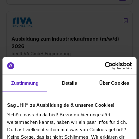
Ausbildung zum Industriekaufmann (m/w/d)
2026
bei
RIVA GmbH Engineering
71522 Backnang
01.09.2026
Zustimmung
Details
Über Cookies
1 freier Platz
Sag „Hi!“ zu Ausbildung.de & unseren Cookies!
Schön, dass du da bist! Bevor du hier ungestört
weitermachen kannst, haben wir ein paar Infos für dich.
Du hast vielleicht schon mal was von Cookies gehört!?
Ausbildung Konstruktionsmechaniker/in
Keine Sorge, das ist nicht Schlimmes. Wir erklären dir