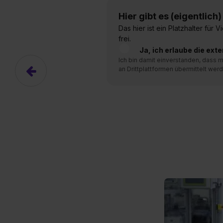
Hier gibt es (eigentlich
Hier gibt es (eigentlich
Hier gibt es (eigentlich
Das hier ist ein Platzhalter für
Das hier ist ein Platzhalter für
Das hier ist ein Platzhalter für
frei.
frei.
frei.
Ja, ich erlaube die ext
Ja, ich erlaube die ext
Ja, ich erlaube die ext
Ich bin damit einverstanden, dass
Ich bin damit einverstanden, dass
Ich bin damit einverstanden, dass
an Drittplattformen übermittelt werd
an Drittplattformen übermittelt werd
an Drittplattformen übermittelt werd