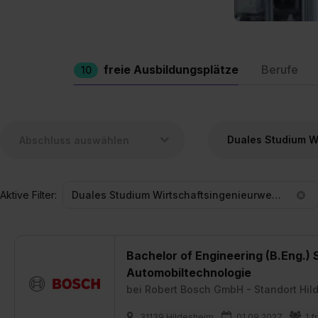
freie Ausbildungsplätze
Berufe
10
Aktive Filter:
Duales Studium Wirtschaftsingenieurwesen
Bachelor of Engineering (B.Eng.)
Automobiltechnologie
bei
Robert Bosch GmbH - Standort Hil
31139 Hildesheim
01.09.2027
1 f