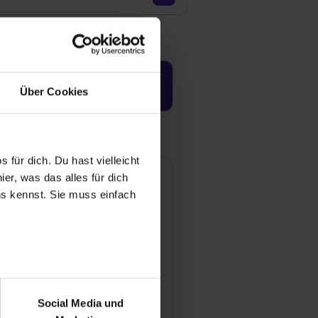
Jetzt aktivieren
Über Cookies
 für dich. Du hast vielleicht
er, was das alles für dich
uns kennst. Sie muss einfach
r bei Benutzung der
bseite zu analysieren
Social Media und
rt Bosch GmbH - Standort
ür soziale Medien, Werbung