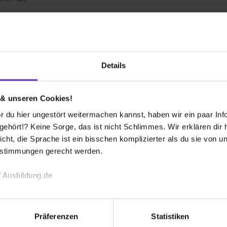
 bekommen?
Details
 & unseren Cookies!
 du hier ungestört weitermachen kannst, haben wir ein paar Infos
andort Hildesheim
hört!? Keine Sorge, das ist nicht Schlimmes. Wir erklären dir hi
icht, die Sprache ist ein bisschen komplizierter als du sie von 
estimmungen gerecht werden.
ine Entwicklung. Denn Bosch ist ein Name, der für
e oder Ausbildungs- und Studienkonzepte geht.
 Ausbildung.de
echnischen Funktion unserer Webseite („Notwendig“), um von di
lungen zu speichern ( „Präferenzen“), die Zugriffe auf unsere We
usbildung oder Deines Studiums ebenso Sozial- wie
Präferenzen
Statistiken
Robe
ionen zu deiner Verwendung unserer Website an unsere Partner f