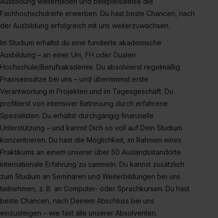
Ausbildung weiterbilden und beispielsweise die
erlauben“. Die Einwilligung zur Platzierung von Cookies
Fachhochschulreife erwerben. Du hast beste Chancen, nach
der Kategorien „Präferenzen“, „Statistiken“ und „Social
der Ausbildung erfolgreich mit uns weiterzuwachsen.
Media und Marketing“ umfasst hierbei die Einwilligung
zur Übermittlung deiner Daten in die USA (Art. 49 Abs. 1
Im Studium erhältst du eine fundierte akademische
S. 1 lit. a) DS-GVO). Die USA verfügen über kein
Ausbildung – an einer Uni, FH oder Dualen
angemessenes Datenschutzniveau (EuGH – Schrems
Hochschule/Berufsakademie. Du absolvierst regelmäßig
II). Du kannst die von dir erteilte Einwilligung jederzeit mit
Praxiseinsätze bei uns – und übernimmst erste
Wirkung für die Zukunft ganz oder teilweise über unsere
Verantwortung in Projekten und im Tagesgeschäft. Du
Datenschutzerklärung unter dem Punkt „Datenschutz-
profitierst von intensiver Betreuung durch erfahrene
Einstellungen“ widerrufen. Weitere Informationen zu den
Spezialisten. Du erhältst durchgängig finanzielle
einzelnen Cookies findest du durch Klick auf „Details
Unterstützung – und kannst Dich so voll auf Dein Studium
zeigen“. Weitere Informationen:
Datenschutzerklärung
,
konzentrieren. Du hast die Möglichkeit, im Rahmen eines
Impressum
.
Praktikums an einem unserer über 50 Auslandsstandorte
internationale Erfahrung zu sammeln. Du kannst zusätzlich
zum Studium an Seminaren und Weiterbildungen bei uns
teilnehmen, z. B. an Computer- oder Sprachkursen. Du hast
beste Chancen, nach Deinem Abschluss bei uns
einzusteigen – wie fast alle unserer Absolventen.