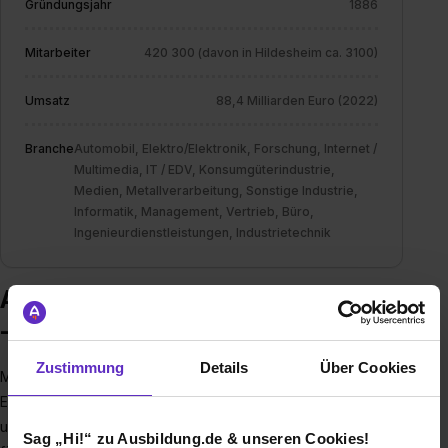
Gründungsjahr
1886
Mitarbeiter
420 300 (davon in Hildesheim ca. 3100)
Umsatz
88,4 Milliarden Euro (2022)
Branche
Automobil, Elektro/Elektronik, Forschung, Internet /
Multimedia, IT / EDV, Konsumgüterindustrie,
Medien, Metallverarbeitung, Sonstige Industrie,
Informatik, Management, Vertrieb, Büro,
Ingenieurdienstleistungen, Industrietechnik
Ausbildung bei Robert Bosch GmbH
- Standort Hildesheim
Zustimmung
Details
Über Cookies
Mit Bosch mehr erreichen
Egal ob Ausbildung oder Studium – Bosch fördert und
unterstützt Deine Entwicklung. Denn Bosch ist ein Name, der
Sag „Hi!“ zu Ausbildung.de & unseren Cookies!