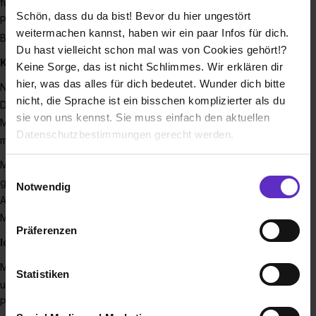
für Innovation und Nachhaltigkeit steht, ganz gleich ob es um
Schön, dass du da bist! Bevor du hier ungestört
Produkte oder Ausbildungs- und Studienkonzepte geht.
weitermachen kannst, haben wir ein paar Infos für dich.
Bosch setzt Maßstäbe.
Du hast vielleicht schon mal was von Cookies gehört!?
Kompetent in allen Bereichen
Keine Sorge, das ist nicht Schlimmes. Wir erklären dir
hier, was das alles für dich bedeutet. Wunder dich bitte
Neben einem fundierten Fachwissen vertiefst Du im Laufe
nicht, die Sprache ist ein bisschen komplizierter als du
Deiner Ausbildung oder Deines Studiums ebenso Sozial- wie
sie von uns kennst. Sie muss einfach den aktuellen
Methodenkompetenzen. Schritt für Schritt übernimmst Du
Datenschutzbestimmungen gerecht werden.
mehr Verantwortung im laufenden Geschäft.
Mit einer Mischung aus Fachtheorie und Learning by Doing
Die Nutzung von Cookies auf Ausbildung.de
Einwilligungsauswahl
gelingt Dein Start in die Zukunft. Dabei basiert Deine
Notwendig
Ausbildung auf modernster Technik und neuesten
Wir verwenden Cookies zur technischen Funktion
Methoden.
unserer Webseite („Notwendig“), um von dir bei
Präferenzen
Benutzung der Webseite getroffenen Einstellungen zu
Ideale Zukunftsaussichten
speichern ( „Präferenzen“), die Zugriffe auf unsere
Mit einem erfolgreichen Abschluss bei Bosch sowie Initiative
Webseite zu analysieren („Statistiken“), um
Statistiken
und Engagement startest Du Deine Karriere von der Pole
Informationen zu deiner Verwendung unserer Website an
Position. Es warten interessante und vielfältige
unsere Partner für soziale Medien, Werbung und