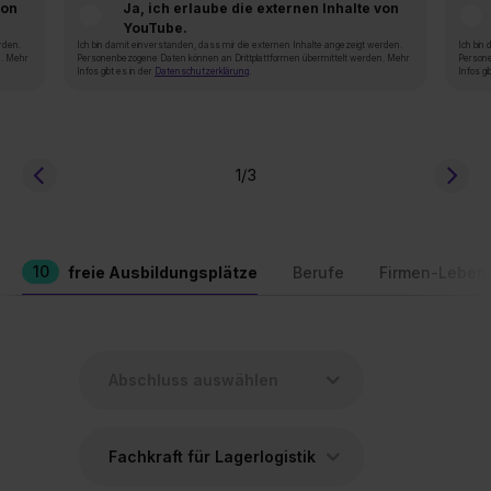
von
Ja, ich erlaube die externen Inhalte von
YouTube.
rden.
Ich bin damit einverstanden, dass mir die externen Inhalte angezeigt werden.
Ich bin
n. Mehr
Personenbezogene Daten können an Drittplattformen übermittelt werden. Mehr
Persone
Infos gibt es in der
Datenschutzerklärung
.
Infos gi
1
/3
10
freie Ausbildungsplätze
Berufe
Firmen-Leben
Fachkraft für Lagerlogistik