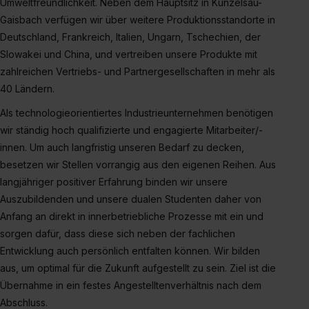
Umweltfreundlichkeit. Neben dem Hauptsitz in Künzelsau-
Dienste, ggfs. mit Sitz in den USA, übermittelt werden.
Gaisbach verfügen wir über weitere Produktionsstandorte in
Eine Erlaubnis hierfür kannst du auch später noch im
Deutschland, Frankreich, Italien, Ungarn, Tschechien, der
Einzelfall bei dem jeweiligen Inhalt erteilen. Willst du nur
Slowakei und China, und vertreiben unsere Produkte mit
bestimmte Verwendungszwecke zulassen, triff deine
zahlreichen Vertriebs- und Partnergesellschaften in mehr als
Auswahl über die Checkboxen und klick auf „Auswahl
40 Ländern.
erlauben“. Die Einwilligung zur Platzierung von Cookies
Als technologieorientiertes Industrieunternehmen benötigen
der Kategorien „Präferenzen“, „Statistiken“ und „Social
wir ständig hoch qualifizierte und engagierte Mitarbeiter/-
Media und Marketing“ umfasst hierbei die Einwilligung
innen. Um auch langfristig unseren Bedarf zu decken,
zur Übermittlung deiner Daten in die USA (Art. 49 Abs. 1
S. 1 lit. a) DS-GVO). Die USA verfügen über kein
besetzen wir Stellen vorrangig aus den eigenen Reihen. Aus
angemessenes Datenschutzniveau (EuGH – Schrems
langjähriger positiver Erfahrung binden wir unsere
II). Du kannst die von dir erteilte Einwilligung jederzeit mit
Auszubildenden und unsere dualen Studenten daher von
Wirkung für die Zukunft ganz oder teilweise über unsere
Anfang an direkt in innerbetriebliche Prozesse mit ein und
Datenschutzerklärung unter dem Punkt „Datenschutz-
sorgen dafür, dass diese sich neben der fachlichen
Einstellungen“ widerrufen. Weitere Informationen zu den
Entwicklung auch persönlich entfalten können. Wir bilden
einzelnen Cookies findest du durch Klick auf „Details
aus, um optimal für die Zukunft aufgestellt zu sein. Ziel ist die
zeigen“. Weitere Informationen:
Datenschutzerklärung
,
Übernahme in ein festes Angestelltenverhältnis nach dem
Impressum
.
Abschluss.