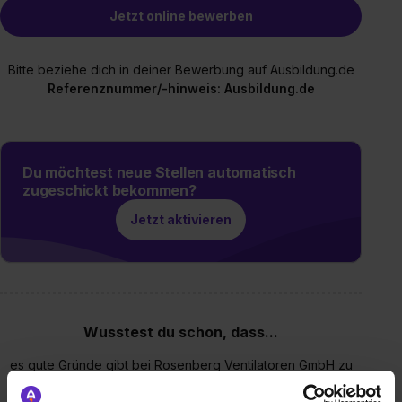
Jetzt online bewerben
Bitte beziehe dich in deiner Bewerbung auf Ausbildung.de
Referenznummer/-hinweis: Ausbildung.de
Du möchtest neue Stellen automatisch
zugeschickt bekommen?
Jetzt aktivieren
Wusstest du schon, dass...
es gute Gründe gibt bei Rosenberg Ventilatoren GmbH zu
arbeiten? Wir bieten Dir eine individuell gestaltete