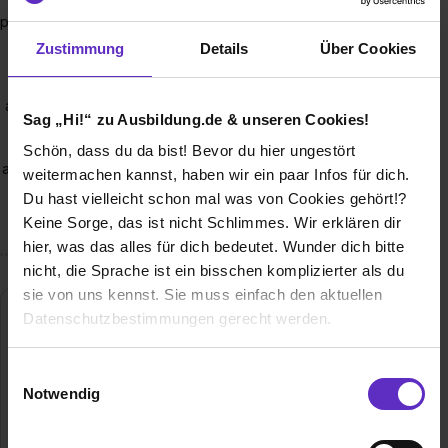
Berufsausbildung mit klaren Strukturen und einer
persönlichen Betreuung in einem motivierten Team. Du bist in
das Tagesgeschäft eingebunden und übernimmst
Zustimmung
Details
Über Cookies
spannende Aufgaben und eigene Projekte. Dabei steht Dir
ein fester Ansprechpartner zur Verfügung. Als weltweit
agierendes Unternehmen bieten wir Dir die Möglichkeit und
Sag „Hi!“ zu Ausbildung.de & unseren Cookies!
Perspektive, auch in anderen Ländern Erfahrungen zu
sammeln und andere Kulturen kennenzulernen. Wir bilden
Schön, dass du da bist! Bevor du hier ungestört
aus, um optimal für die Zukunft aufgestellt zu sein. Ziel ist die
weitermachen kannst, haben wir ein paar Infos für dich.
Übernahme in ein festes Angestelltenverhältnis nach dem
Du hast vielleicht schon mal was von Cookies gehört!?
Abschluss.
Keine Sorge, das ist nicht Schlimmes. Wir erklären dir
hier, was das alles für dich bedeutet. Wunder dich bitte
nicht, die Sprache ist ein bisschen komplizierter als du
sie von uns kennst. Sie muss einfach den aktuellen
Datenschutzbestimmungen gerecht werden.
Die Nutzung von Cookies auf Ausbildung.de
Einwilligungsauswahl
Notwendig
Wir verwenden Cookies zur technischen Funktion
unserer Webseite („Notwendig“), um von dir bei