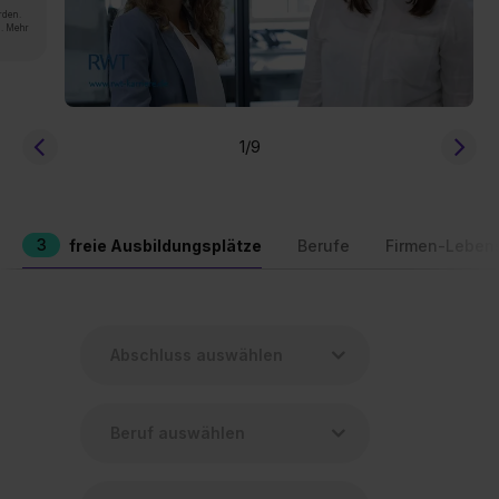
rden.
n. Mehr
1
/9
3
freie Ausbildungsplätze
Berufe
Firmen-Leben