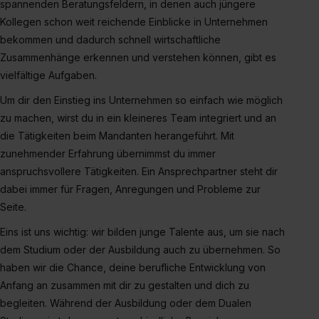
spannenden Beratungsfeldern, in denen auch jüngere
der Kategorien „Präferenzen“, „Statistiken“ und „Social
Kollegen schon weit reichende Einblicke in Unternehmen
Media und Marketing“ umfasst hierbei die Einwilligung
bekommen und dadurch schnell wirtschaftliche
zur Übermittlung deiner Daten in die USA (Art. 49 Abs. 1
Zusammenhänge erkennen und verstehen können, gibt es
S. 1 lit. a) DS-GVO). Die USA verfügen über kein
vielfältige Aufgaben.
angemessenes Datenschutzniveau (EuGH – Schrems
II). Du kannst die von dir erteilte Einwilligung jederzeit mit
Um dir den Einstieg ins Unternehmen so einfach wie möglich
Wirkung für die Zukunft ganz oder teilweise über unsere
zu machen, wirst du in ein kleineres Team integriert und an
Datenschutzerklärung unter dem Punkt „Datenschutz-
die Tätigkeiten beim Mandanten herangeführt. Mit
Einstellungen“ widerrufen. Weitere Informationen zu den
zunehmender Erfahrung übernimmst du immer
einzelnen Cookies findest du durch Klick auf „Details
anspruchsvollere Tätigkeiten. Ein Ansprechpartner steht dir
zeigen“. Weitere Informationen:
Datenschutzerklärung
,
dabei immer für Fragen, Anregungen und Probleme zur
Impressum
.
Seite.
Eins ist uns wichtig: wir bilden junge Talente aus, um sie nach
dem Studium oder der Ausbildung auch zu übernehmen. So
haben wir die Chance, deine berufliche Entwicklung von
Anfang an zusammen mit dir zu gestalten und dich zu
begleiten. Während der Ausbildung oder dem Dualen