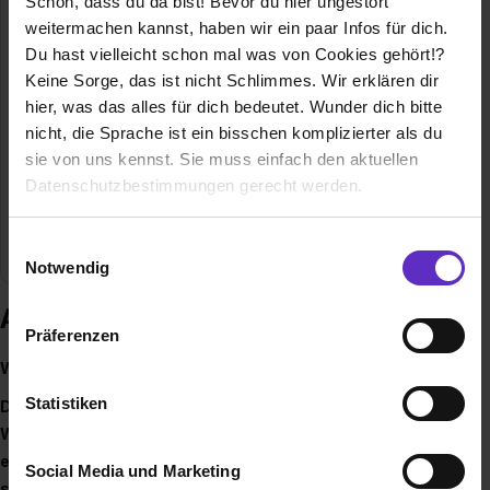
Schön, dass du da bist! Bevor du hier ungestört
07121 / 489 - 370
weitermachen kannst, haben wir ein paar Infos für dich.
Du hast vielleicht schon mal was von Cookies gehört!?
Gründungsjahr
1947
Keine Sorge, das ist nicht Schlimmes. Wir erklären dir
hier, was das alles für dich bedeutet. Wunder dich bitte
Mitarbeiter
350
nicht, die Sprache ist ein bisschen komplizierter als du
sie von uns kennst. Sie muss einfach den aktuellen
Umsatz
41 Mio. Euro
Datenschutzbestimmungen gerecht werden.
Branche
Beratung, Dienstleistung, Rechts- /
Die Nutzung von Cookies auf Ausbildung.de
Einwilligungsauswahl
Steuerberatung, Wirtschaftswissenschaften
Notwendig
Wir verwenden Cookies zur technischen Funktion
Ausbildung bei RWT
unserer Webseite („Notwendig“), um von dir bei
Präferenzen
Benutzung der Webseite getroffenen Einstellungen zu
Welche Ziele hast du?
speichern ( „Präferenzen“), die Zugriffe auf unsere
Webseite zu analysieren („Statistiken“), um
Statistiken
Du hast den Kopf voller Ideen und willst deinen eigenen
Informationen zu deiner Verwendung unserer Website an
Weg gehen? Deine Ziele sind dir wichtig, genauso wie
unsere Partner für soziale Medien, Werbung und
eine hervorragende Ausbildung oder ein Studium mit
Social Media und Marketing
Analysen weiterzugeben und um Inhalte und Anzeigen zu
sehr guten Zukunftsperspektiven und zahlreichen