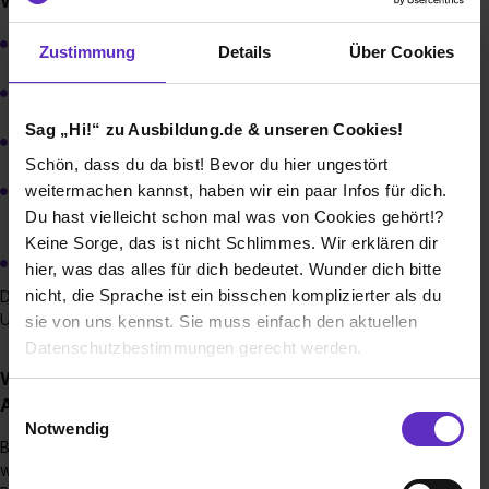
Welche Ausbildungsberufe bieten Sie an?
Automobilkaufmann (m/w/d)
Zustimmung
Details
Über Cookies
Kaufmann für Büromanagement (m/w/d)
Sag „Hi!“ zu Ausbildung.de & unseren Cookies!
Fachkraft für Lagerlogistik (m/w/d)
Schön, dass du da bist! Bevor du hier ungestört
weitermachen kannst, haben wir ein paar Infos für dich.
Kfz-Mechatroniker Fachrichtung Pkw-
Technik/Nutzfahrzeugtechnik (m/w/d)
Du hast vielleicht schon mal was von Cookies gehört!?
Keine Sorge, das ist nicht Schlimmes. Wir erklären dir
Karosserie- und Fahrzeugbauchmechaniker (m/w/d)
hier, was das alles für dich bedeutet. Wunder dich bitte
nicht, die Sprache ist ein bisschen komplizierter als du
Das Angebot der Ausbildungsberufe variiert je nach
Unternehmen.
sie von uns kennst. Sie muss einfach den aktuellen
Datenschutzbestimmungen gerecht werden.
Wie sieht der Bewerbungsprozess für eine
Die Nutzung von Cookies auf Ausbildung.de
Ausbildungsstelle bei Ihnen aus?
Einwilligungsauswahl
Notwendig
Bitte bewerbe dich online über unsere Homepage
Wir verwenden Cookies zur technischen Funktion
www.sug.de/ausbildung. Bitte fülle unser Online-
unserer Webseite („Notwendig“), um von dir bei