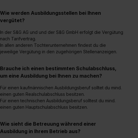
Dienste, ggfs. mit Sitz in den USA, übermittelt werden.
Wie werden Ausbildungsstellen bei Ihnen
Eine Erlaubnis hierfür kannst du auch später noch im
vergütet?
Einzelfall bei dem jeweiligen Inhalt erteilen. Willst du nur
bestimmte Verwendungszwecke zulassen, triff deine
In der S&G AG und und der S&G GmbH erfolgt die Vergütung
Auswahl über die Checkboxen und klick auf „Auswahl
nach Tarifvertrag.
erlauben“. Die Einwilligung zur Platzierung von Cookies
In allen anderen Tochterunternehmen findest du die
der Kategorien „Präferenzen“, „Statistiken“ und „Social
jeweilige Vergütung in den zugehörigen Stellenanzeigen.
Media und Marketing“ umfasst hierbei die Einwilligung
zur Übermittlung deiner Daten in die USA (Art. 49 Abs. 1
Brauche ich einen bestimmten Schulabschluss,
S. 1 lit. a) DS-GVO). Die USA verfügen über kein
um eine Ausbildung bei Ihnen zu machen?
angemessenes Datenschutzniveau (EuGH – Schrems
Für einen kaufmännischen Ausbildungsberuf solltet du mind.
II). Du kannst die von dir erteilte Einwilligung jederzeit mit
einen guten Realschulabschluss besitzen.
Wirkung für die Zukunft ganz oder teilweise über unsere
Für einen technischen Ausbildungsberuf solltest du mind.
Datenschutzerklärung unter dem Punkt „Datenschutz-
einen guten Hauptschulabschluss besitzen.
Einstellungen“ widerrufen. Weitere Informationen zu den
einzelnen Cookies findest du durch Klick auf „Details
Wie sieht die Betreuung während einer
zeigen“. Weitere Informationen:
Datenschutzerklärung
,
Ausbildung in Ihrem Betrieb aus?
Impressum
.