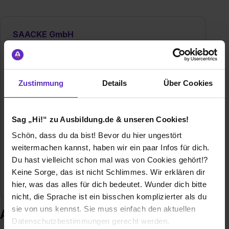
SAACKE GmbH
Südweststraße 13
28237 Bremen
+49 421 6495-5208
Zustimmung
Details
Über Cookies
E-Mail anzeigen
Gründungsjahr
1931
Sag „Hi!“ zu Ausbildung.de & unseren Cookies!
Mitarbeiter
1.100
Schön, dass du da bist! Bevor du hier ungestört
weitermachen kannst, haben wir ein paar Infos für dich.
Umsatz
169 Mio. EURO (2014)
Du hast vielleicht schon mal was von Cookies gehört!?
Keine Sorge, das ist nicht Schlimmes. Wir erklären dir
Branche
Maschinen- / Anlagenbau, Industrietechnik
hier, was das alles für dich bedeutet. Wunder dich bitte
nicht, die Sprache ist ein bisschen komplizierter als du
sie von uns kennst. Sie muss einfach den aktuellen
Ausbildung bei SAACKE GmbH
Datenschutzbestimmungen gerecht werden.