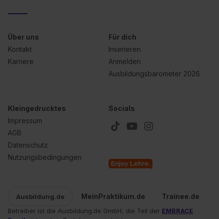
Datenschutzerklärung unter dem Punkt „Datenschutz-
Einstellungen“ widerrufen. Weitere Informationen zu den
einzelnen Cookies findest du durch Klick auf „Details
zeigen“. Weitere Informationen:
Datenschutzerklärung
,
Über uns
Für dich
Impressum
.
Kontakt
Inserieren
Karriere
Anmelden
Ausbildungsbarometer 2026
Kleingedrucktes
Socials
Impressum
AGB
Datenschutz
Nutzungsbedingungen
MeinPraktikum.de
Trainee.de
Ausbildung.de
Betreiber ist die Ausbildung.de GmbH, die Teil der
EMBRACE