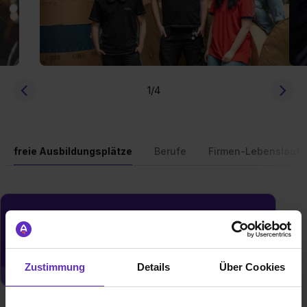
1
/4
freie Ausbildungsplätze
Berufe
Firmen-Lebenslauf
Du möchtest neue Stellen automatisch
zugeschickt bekommen?
Jetzt aktivieren
Zustimmung
Details
Über Cookies