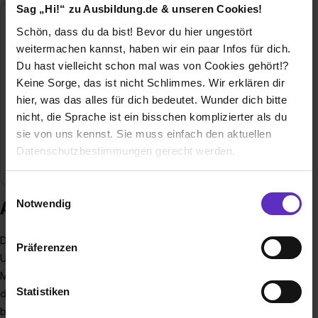
Sag „Hi!“ zu Ausbildung.de & unseren Cookies!
Sattler Media GmbH
Schön, dass du da bist! Bevor du hier ungestört
Kurt-Sattler-Str. 9
weitermachen kannst, haben wir ein paar Infos für dich.
38315 Hornburg
Du hast vielleicht schon mal was von Cookies gehört!?
Keine Sorge, das ist nicht Schlimmes. Wir erklären dir
05334290
hier, was das alles für dich bedeutet. Wunder dich bitte
E-Mail anzeigen
nicht, die Sprache ist ein bisschen komplizierter als du
Mitarbeiter
750
sie von uns kennst. Sie muss einfach den aktuellen
Datenschutzbestimmungen gerecht werden.
Branche
Druck / Papier / Verpackung
Die Nutzung von Cookies auf Ausbildung.de
Einwilligungsauswahl
Notwendig
Ausbildung bei Sattler Media GmbH
Wir verwenden Cookies zur technischen Funktion
unserer Webseite („Notwendig“), um von dir bei
Die Sattler Group ist eine innovative und führende
Präferenzen
Benutzung der Webseite getroffenen Einstellungen zu
Unternehmensgruppe der Druckindustrie. Mehr als 750
speichern ( „Präferenzen“), die Zugriffe auf unsere
Mitarbeiter sind an unseren Produktionsstandorten täglich für
Webseite zu analysieren („Statistiken“), um
Statistiken
die Zufriedenheit unserer Kunden im Einsatz. Mit unserem
Informationen zu deiner Verwendung unserer Website an
breit aufgestellten Maschinenpark im Digital-, Bogenoffset-