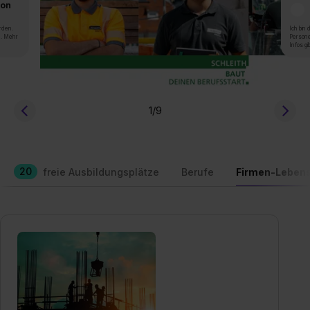
von
rden.
Ich bin
n. Mehr
Persone
Infos gi
1
/9
20
freie Ausbildungsplätze
Berufe
Firmen-Lebens