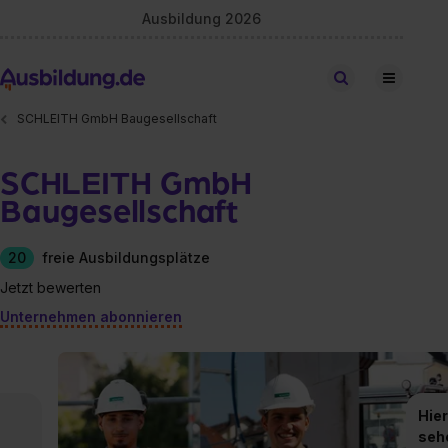
Ausbildung 2026
Stellen finden
SCHLEITH GmbH Baugesellschaft
SCHLEITH GmbH
Baugesellschaft
20
freie Ausbildungsplätze
Jetzt bewerten
Unternehmen abonnieren
Hier
seh