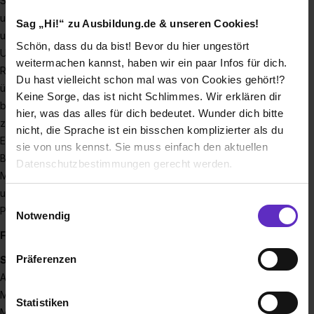
SCHLEITH ist eine traditionsreiche Baugesellschaft mit einem
umfangreichen Leistungsspektrum im Tief-, Hoch-, Straßen-
Sag „Hi!“ zu Ausbildung.de & unseren Cookies!
und Ingenieurbau sowie in weiteren Spezialbereichen.
Schön, dass du da bist! Bevor du hier ungestört
Unsere Haupteinsatzgebiete sind Baden, Hessen und
weitermachen kannst, haben wir ein paar Infos für dich.
Rheinland-Pfalz, wir haben Niederlassungen vom Bodensee
Du hast vielleicht schon mal was von Cookies gehört!?
über den Breisgau bis nach Mannheim. Im Mittelpunkt stehen
Keine Sorge, das ist nicht Schlimmes. Wir erklären dir
bei uns neben unserem modernsten Maschinenpark unsere
hier, was das alles für dich bedeutet. Wunder dich bitte
zwischenzeitlich mehr als 800 Mitarbeiter: Nur durch ihr
nicht, die Sprache ist ein bisschen komplizierter als du
Engagement konnten wir uns zu einem der wichtigsten
sie von uns kennst. Sie muss einfach den aktuellen
Bauunternehmen in Baden-Württemberg entwickeln. Unsere
Datenschutzbestimmungen gerecht werden.
Mitarbeiter sind das, was uns erfolgreich macht: Sie prägen
unsere Unternehmenskultur und schaffen mit ihrer
Die Nutzung von Cookies auf Ausbildung.de
Einwilligungsauswahl
Professionalität Vertrauen in unser Unternehmen.
Notwendig
Wir verwenden Cookies zur technischen Funktion
Folgende Ausbildungen bieten wir an:
unserer Webseite („Notwendig“), um von dir bei
Präferenzen
STRASSENBAUER (w/m/d)
Benutzung der Webseite getroffenen Einstellungen zu
Ausbildungsdauer: 3 Jahre
speichern ( „Präferenzen“), die Zugriffe auf unsere
Mögliche Niederlassungen für diese Ausbildung: Achern,
Webseite zu analysieren („Statistiken“), um
Statistiken
Mannheim, Rheinfelden, Steißlingen, Umkirch, Waldshut