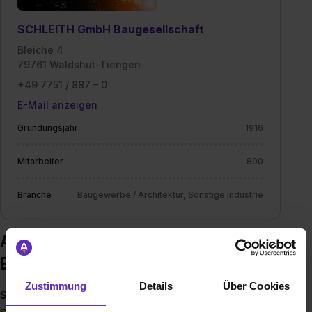
SCHLEITH GmbH Baugesellschaft
Bleiche 4
79761 Waldshut-Tiengen
+49 7751 / 887 – 0
E-Mail anzeigen
Gründungsjahr
1916
Mitarbeiter
800
Branche
Baugewerbe / Architektur, Sonstige Industrie
Ausbildung bei SCHLEITH GmbH
Baugesellschaft
Zustimmung
Details
Über Cookies
SCHLEITH BAUT KARRIEREWEGE