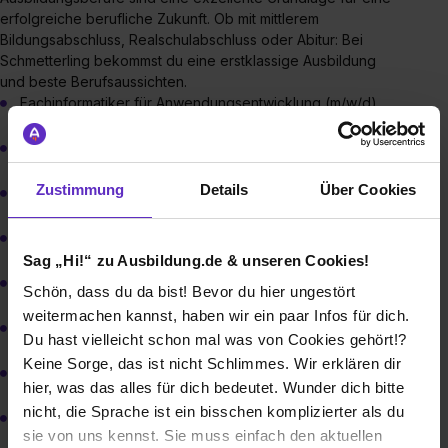
erfolgreiche berufliche Zukunft. Ob mit mittlerem
Bildungsabschluss, Realschulabschluss oder Abitur: Bei
Schmetterling bekommst du eine erstklassige Ausbildung
und beste Berufsaussichten.
Fachinformatiker für Anwendungsentwicklung (m/w/d)
Fachinformatiker für Systemintegration (m/w/d)
Zustimmung
Details
Über Cookies
Kaufleute für Digitalisierungsmanagement (m/w/d)
Kaufleute für Büromanagement (m/w/d)
Sag „Hi!“ zu Ausbildung.de & unseren Cookies!
Tourismuskaufleute (m/w/d)
Schön, dass du da bist! Bevor du hier ungestört
weitermachen kannst, haben wir ein paar Infos für dich.
Kaufleute Marketing und E-Commerce (m/w/d)
Du hast vielleicht schon mal was von Cookies gehört!?
Keine Sorge, das ist nicht Schlimmes. Wir erklären dir
Mediengestalter (m/w/d)
hier, was das alles für dich bedeutet. Wunder dich bitte
nicht, die Sprache ist ein bisschen komplizierter als du
B.A. Digital Business Management (m/w/d)
sie von uns kennst. Sie muss einfach den aktuellen