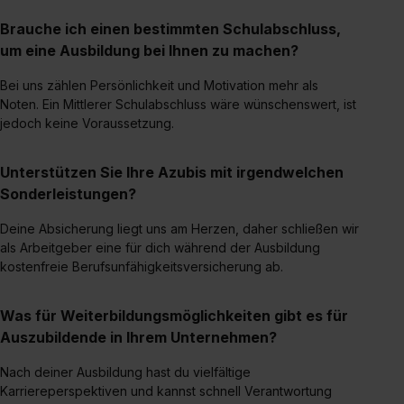
Wirkung für die Zukunft ganz oder teilweise über unsere
Datenschutzerklärung unter dem Punkt „Datenschutz-
Brauche ich einen bestimmten Schulabschluss,
Einstellungen“ widerrufen. Weitere Informationen zu den
um eine Ausbildung bei Ihnen zu machen?
einzelnen Cookies findest du durch Klick auf „Details
Bei uns zählen Persönlichkeit und Motivation mehr als
zeigen“. Weitere Informationen:
Datenschutzerklärung
,
Noten. Ein Mittlerer Schulabschluss wäre wünschenswert, ist
Impressum
.
jedoch keine Voraussetzung.
Unterstützen Sie Ihre Azubis mit irgendwelchen
Sonderleistungen?
Deine Absicherung liegt uns am Herzen, daher schließen wir
als Arbeitgeber eine für dich während der Ausbildung
kostenfreie Berufsunfähigkeitsversicherung ab.
Was für Weiterbildungsmöglichkeiten gibt es für
Auszubildende in Ihrem Unternehmen?
Nach deiner Ausbildung hast du vielfältige
Karriereperspektiven und kannst schnell Verantwortung