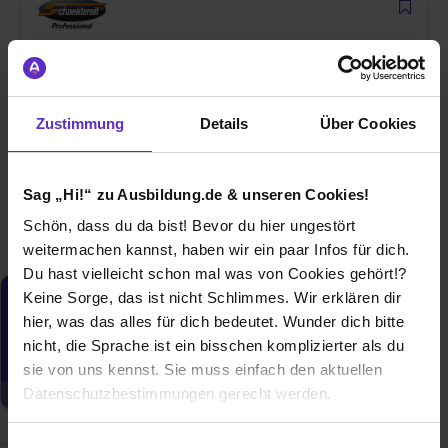
Ausbildung Industriekaufmann/-frau (m/w/d)
bei
Schneidereit GmbH
Zustimmung
Details
Über Cookies
42697 Solingen
01.08.2026
Sag „Hi!“ zu Ausbildung.de & unseren Cookies!
1 freier Platz
Schön, dass du da bist! Bevor du hier ungestört
weitermachen kannst, haben wir ein paar Infos für dich.
Du hast vielleicht schon mal was von Cookies gehört!?
Keine Sorge, das ist nicht Schlimmes. Wir erklären dir
Du möchtest neue Stellen automatisch
hier, was das alles für dich bedeutet. Wunder dich bitte
zugeschickt bekommen?
nicht, die Sprache ist ein bisschen komplizierter als du
Jetzt aktivieren
sie von uns kennst. Sie muss einfach den aktuellen
Datenschutzbestimmungen gerecht werden.
Die Nutzung von Cookies auf Ausbildung.de