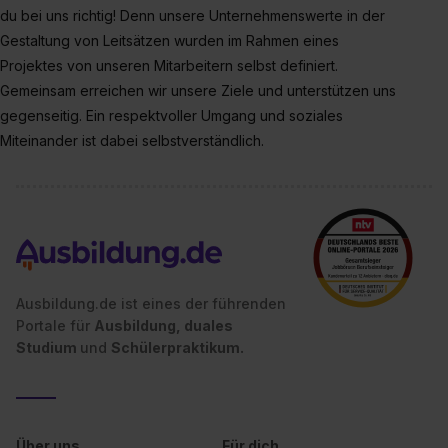
einzelnen Cookies findest du durch Klick auf „Details
du bei uns richtig! Denn unsere Unternehmenswerte in der
zeigen“. Weitere Informationen:
Datenschutzerklärung
,
Gestaltung von Leitsätzen wurden im Rahmen eines
Impressum
.
Projektes von unseren Mitarbeitern selbst definiert.
Gemeinsam erreichen wir unsere Ziele und unterstützen uns
gegenseitig. Ein respektvoller Umgang und soziales
Miteinander ist dabei selbstverständlich.
Ausbildung.de ist eines der führenden
Portale für
Ausbildung, duales
Studium
und
Schülerpraktikum.
Über uns
Für dich