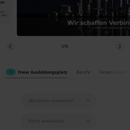
von
rden.
n. Mehr
1
/10
1
freier Ausbildungsplatz
Berufe
Firmen-Lebens