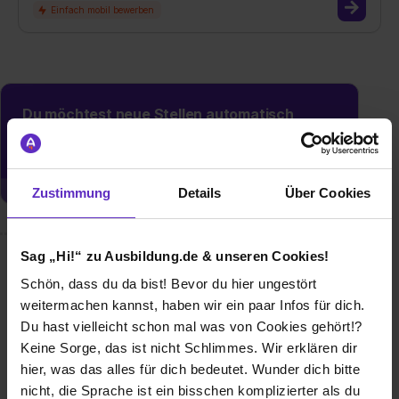
Du möchtest neue Stellen automatisch
zugeschickt bekommen?
Jetzt aktivieren
Zustimmung
Details
Über Cookies
Sag „Hi!“ zu Ausbildung.de & unseren Cookies!
Wusstest du schon, dass...
Schön, dass du da bist! Bevor du hier ungestört
wir einiges zu bieten haben: Tarifvertragliche
weitermachen kannst, haben wir ein paar Infos für dich.
Ausbildungsvergütung | Tarifvertragliches Urlaubs- und
Du hast vielleicht schon mal was von Cookies gehört!?
Weihnachtsgeld | Fahrtkostenzuschuss | Ausbildungszeit:
Keine Sorge, das ist nicht Schlimmes. Wir erklären dir
38,50 Stunden/Woche | Urlaub: 30 Arbeitstage/Jahr |
hier, was das alles für dich bedeutet. Wunder dich bitte
Schulungen | Firmenfeiern
nicht, die Sprache ist ein bisschen komplizierter als du