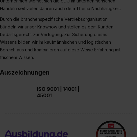
Unternehmen widmet sich die SDU im unternehmerischen
II). Du kannst die von dir erteilte Einwilligung jederzeit mit
Handeln seit vielen Jahren auch dem Thema Nachhaltigkeit.
Wirkung für die Zukunft ganz oder teilweise über unsere
Datenschutzerklärung unter dem Punkt „Datenschutz-
Durch die branchenspezifische Vertriebsorganisation
Einstellungen“ widerrufen. Weitere Informationen zu den
bündeln wir unser Knowhow und stellen es dem Kunden
einzelnen Cookies findest du durch Klick auf „Details
bedarfsgerecht zur Verfügung. Zur Sicherung dieses
zeigen“. Weitere Informationen:
Datenschutzerklärung
,
Wissens bilden wir im kaufmännischen und logistischen
Impressum
.
Bereich aus und kombinieren auf diese Weise Erfahrung mit
frischem Wissen.
Auszeichnungen
ISO 9001 | 14001 |
45001