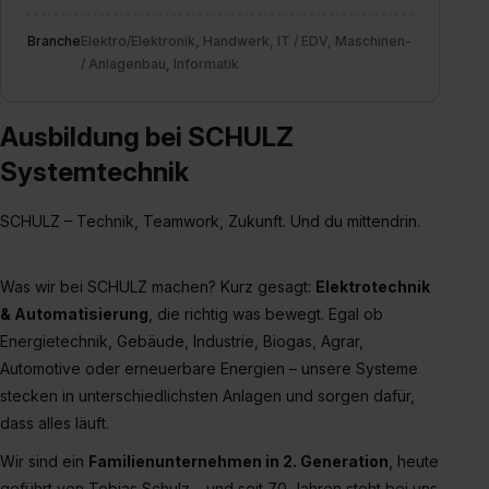
zur Übermittlung deiner Daten in die USA (Art. 49 Abs. 1
S. 1 lit. a) DS-GVO). Die USA verfügen über kein
Branche
Elektro/Elektronik, Handwerk, IT / EDV, Maschinen-
/ Anlagenbau, Informatik
angemessenes Datenschutzniveau (EuGH – Schrems
II). Du kannst die von dir erteilte Einwilligung jederzeit mit
Wirkung für die Zukunft ganz oder teilweise über unsere
Ausbildung bei SCHULZ
Datenschutzerklärung unter dem Punkt „Datenschutz-
Systemtechnik
Einstellungen“ widerrufen. Weitere Informationen zu den
einzelnen Cookies findest du durch Klick auf „Details
SCHULZ – Technik, Teamwork, Zukunft. Und du mittendrin.
zeigen“. Weitere Informationen:
Datenschutzerklärung
,
Impressum
.
Was wir bei SCHULZ machen? Kurz gesagt:
Elektrotechnik
& Automatisierung
, die richtig was bewegt. Egal ob
Energietechnik, Gebäude, Industrie, Biogas, Agrar,
Automotive oder erneuerbare Energien – unsere Systeme
stecken in unterschiedlichsten Anlagen und sorgen dafür,
dass alles läuft.
Wir sind ein
Familienunternehmen in 2. Generation
, heute
geführt von Tobias Schulz – und seit 70 Jahren steht bei uns