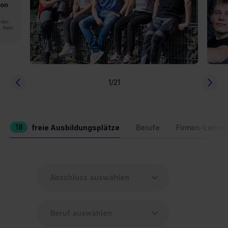
von
rden.
n. Mehr
1
/21
18
freie Ausbildungsplätze
Berufe
Firmen-Leben