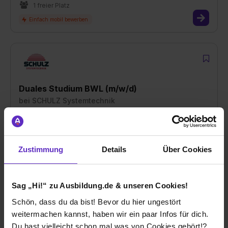
1 freier Platz
Duales Studium BWL (m/w/d)
bei
SCHULZ Systemtechnik
21107 Hamburg
01.10.2026
Zustimmung
Details
Über Cookies
1 freier Platz
Sag „Hi!“ zu Ausbildung.de & unseren Cookies!
Schön, dass du da bist! Bevor du hier ungestört
weitermachen kannst, haben wir ein paar Infos für dich.
Du hast vielleicht schon mal was von Cookies gehört!?