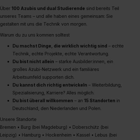
Über
100 Azubis und dual Studierende
sind bereits Teil
unseres Teams – und alle haben eines gemeinsam: Sie
gestalten mit uns die Technik von morgen.
Warum du zu uns kommen solltest
Du machst Dinge, die wirklich wichtig sind
– echte
Technik, echte Projekte, echte Verantwortung.
Du bist nicht allein
– starke Ausbilder:innen, ein
großes Azubi‑Netzwerk und ein familiäres
Arbeitsumfeld supporten dich.
Du kannst dich richtig entwickeln
– Weiterbildung,
Spezialisierung, Karriere? Alles möglich.
Du bist überall willkommen
– an
15 Standorten
in
Deutschland, den Niederlanden und Polen.
Unsere Standorte
Bremen • Burg (bei Magdeburg) • Doberschütz (bei
Leipzig) • Hamburg • Hockenheim • Kassel • Lebus (bei