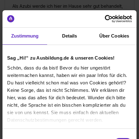
Als Azubi werde ich hier im Hause sehr gut behandelt,
das Klima in den Abteilungen, die ich bisher
durchwanderte, war stets freundlich und die
Kolleginnen und Kollegen sind höflich und
entgegenkommend.
Zustimmung
Details
Über Cookies
Wie gefällt dir dein Ausbildungsberuf?
Mir gefällt an dem Berufsfeld sehr gut, dass die für die
Sag „Hi!“ zu Ausbildung.de & unseren Cookies!
vollumfängliche Ausübung des Berufes notwendigen
Schön, dass du da bist! Bevor du hier ungestört
Kompetenzen von den Kolleginnen und Kollegen sehr
gut übermittelt werden und individuell von Azubi zu
weitermachen kannst, haben wir ein paar Infos für dich.
Azubi geschaut wird, wo die Kernkompetenzen liegen
Du hast vielleicht schon mal was von Cookies gehört!?
und wo man sich im Unternehmen am besten einfindet.
Keine Sorge, das ist nicht Schlimmes. Wir erklären dir
hier, was das alles für dich bedeutet. Wunder dich bitte
nicht, die Sprache ist ein bisschen komplizierter als du
Sebapharma GmbH & Co. KG
sie von uns kennst. Sie muss einfach den aktuellen
Klassische duale Berufsausbildung
Datenschutzbestimmungen gerecht werden.
Boppard
Die Nutzung von Cookies auf Ausbildung.de
2024
Einwilligungsauswahl