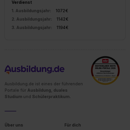
einzelnen Cookies findest du durch Klick auf „Details
Verdienst
zeigen“. Weitere Informationen:
Datenschutzerklärung
,
1. Ausbildungsjahr:
1072€
Impressum
.
2. Ausbildungsjahr:
1142€
3. Ausbildungsjahr:
1194€
Ausbildung.de ist eines der führenden
Portale für
Ausbildung, duales
Studium
und
Schülerpraktikum.
Über uns
Für dich