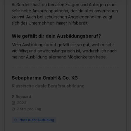
Außerdem hast du bei allen Fragen und Anliegen eine
einverstanden, dass dir nach Setzen der Cookies externe
sehr nette Ansprechpartnerin, der du alles anvertrauen
Inhalte (z.B. Videos oder Posts) angezeigt und hierfür
kannst. Auch bei schulischen Angelegenheiten zeigt
erforderliche personenbezogene Daten an Social Media
sich das Unternehmen immer hilfsbereit.
Dienste, ggfs. mit Sitz in den USA, übermittelt werden.
Eine Erlaubnis hierfür kannst du auch später noch im
Wie gefällt dir dein Ausbildungsberuf?
Einzelfall bei dem jeweiligen Inhalt erteilen. Willst du nur
Mein Ausbildungsberuf gefällt mir so gut, weil er sehr
bestimmte Verwendungszwecke zulassen, triff deine
vielfältig und abwechslungsreich ist, wodurch ich nach
Auswahl über die Checkboxen und klick auf „Auswahl
meiner Ausbildung allerhand Möglichkeiten habe.
erlauben“. Die Einwilligung zur Platzierung von Cookies
der Kategorien „Präferenzen“, „Statistiken“ und „Social
Media und Marketing“ umfasst hierbei die Einwilligung
Sebapharma GmbH & Co. KG
zur Übermittlung deiner Daten in die USA (Art. 49 Abs. 1
Klassische duale Berufsausbildung
S. 1 lit. a) DS-GVO). Die USA verfügen über kein
angemessenes Datenschutzniveau (EuGH – Schrems
Boppard
2023
II). Du kannst die von dir erteilte Einwilligung jederzeit mit
7 Std. pro Tag
Wirkung für die Zukunft ganz oder teilweise über unsere
Datenschutzerklärung unter dem Punkt „Datenschutz-
Noch in der Ausbildung
Einstellungen“ widerrufen. Weitere Informationen zu den