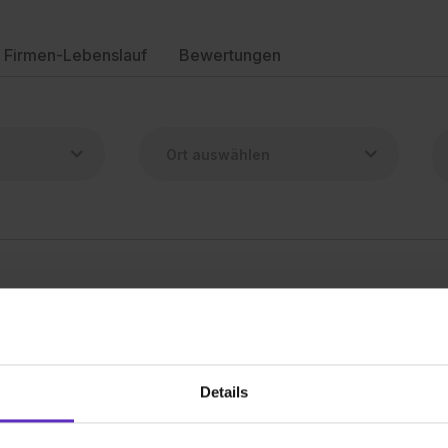
Firmen-Lebenslauf
Bewertungen
Multitalent in der Linde gesucht
Landgasthaus zur Linde
reier Platz
Details