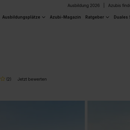
Ausbildung 2026
Azubis fin
Ausbildungsplätze
Azubi-Magazin
Ratgeber
Duales 
(2)
Jetzt bewerten
) was Cooles zu sehen!
) was Cooles zu sehen!