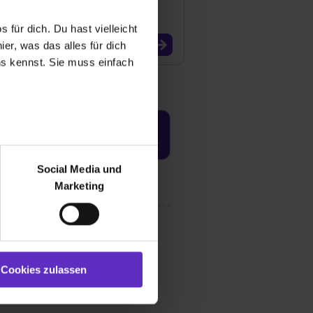
 für dich. Du hast vielleicht
er, was das alles für dich
uns kennst. Sie muss einfach
Jetzt aktivieren
r bei Benutzung der
bseite zu analysieren
Social Media und
ür soziale Medien, Werbung
Marketing
und Marketing“). Unsere
 bereitgestellt hast oder die
ookies zulassen“ stimmst du
e (ausgenommen „Notwendig“)
st du auch damit
Cookies zulassen
gezeigt und hierfür
ermittelt werden. Eine