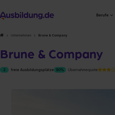
Berufe
Unternehmen
Brune & Company
Brune & Company
2
freie Ausbildungsplätze
90%
Übernahmequote
Hier gibt es (eigentlich
Hier gibt es (eigentlich