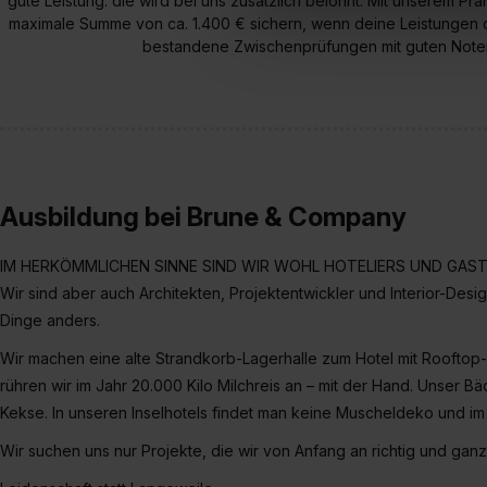
gute Leistung: die wird bei uns zusätzlich belohnt. Mit unserem Pr
Erlaubnis hierfür kannst du a
maximale Summe von ca. 1.400 € sichern, wenn deine Leistungen d
Verwendungszwecke zulassen,
bestandene Zwischenprüfungen mit guten Noten
Einwilligung zur Platzierung
umfasst hierbei die Einwillig
verfügen über kein angemess
jederzeit mit Wirkung für di
„Datenschutz-Einstellungen“ 
„Details zeigen“. Weitere In
Ausbildung bei Brune & Company
IM HERKÖMMLICHEN SINNE SIND WIR WOHL HOTELIERS UND GA
Wir sind aber auch Architekten, Projektentwickler und Interior-Des
Dinge anders.
Wir machen eine alte Strandkorb-Lagerhalle zum Hotel mit Rooftop-
rühren wir im Jahr 20.000 Kilo Milchreis an – mit der Hand. Unser
Kekse. In unseren Inselhotels findet man keine Muscheldeko und i
Wir suchen uns nur Projekte, die wir von Anfang an richtig und gan