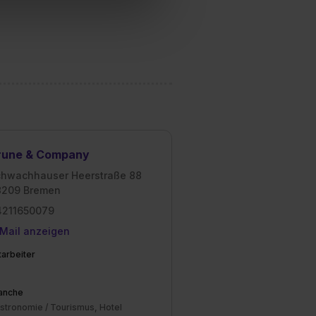
Willst du nur bestimmte
hl erlauben“. Die
cial Media und Marketing“
1 lit. a) DS-GVO). Die USA
dir erteilte Einwilligung
unter dem Punkt
est du durch Klick auf
rune & Company
chwachhauser Heerstraße 88
8209 Bremen
4211650079
Mail anzeigen
tarbeiter
anche
stronomie / Tourismus, Hotel