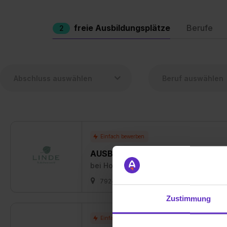
freie Ausbildungsplätze
Berufe
2
AUSBILDUNG HOTELFACH (m/w/d) - 
bei
Hotelbetriebe Birgit Brune OHG - 
79244 Münstertal
01.09.2026
1 f
Zustimmung