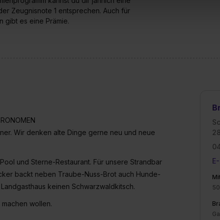
ämienprogramm kannst du dir jährlich eine
uch später noch im Einzelfall bei dem jeweiligen Inhalt erteilen. 
er Zeugnisnote 1 entsprechen. Auch für
 triff deine Auswahl über die Checkboxen und klick auf „Auswa
 gibt es eine Prämie.
 von Cookies der Kategorien „Präferenzen“, „Statistiken“ und „So
ung zur Übermittlung deiner Daten in die USA (Art. 49 Abs. 1 S. 
enes Datenschutzniveau (EuGH – Schrems II). Du kannst die von 
e Zukunft ganz oder teilweise über unsere Datenschutzerklärung 
widerrufen. Weitere Informationen zu den einzelnen Cookies find
formationen:
Datenschutzerklärung
,
Impressum
.
B
STRONOMEN
S
igner. Wir denken alte Dinge gerne neu und neue
2
0
E-
Pool und Sterne-Restaurant. Für unsere Strandbar
 Bäcker backt neben Traube-Nuss-Brot auch Hunde-
Mi
m Landgasthaus keinen Schwarzwaldkitsch.
50
z machen wollen.
Br
Ga