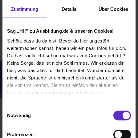
bei
Seewald Elektro GmbH
Zustimmung
Details
Über Cookies
79292 Pfaffenweiler
01.09.2027
Sag „Hi!“ zu Ausbildung.de & unseren Cookies!
1 freier Platz
Schön, dass du da bist! Bevor du hier ungestört
weitermachen kannst, haben wir ein paar Infos für dich.
Du hast vielleicht schon mal was von Cookies gehört!?
Keine Sorge, das ist nicht Schlimmes. Wir erklären dir
Du möchtest neue Stellen automatisch
hier, was das alles für dich bedeutet. Wunder dich bitte
zugeschickt bekommen?
nicht, die Sprache ist ein bisschen komplizierter als du
sie von uns kennst. Sie muss einfach den aktuellen
Jetzt aktivieren
Datenschutzbestimmungen gerecht werden.
Die Nutzung von Cookies auf Ausbildung.de
Einwilligungsauswahl
Notwendig
Seewald Elektro GmbH
Wir verwenden Cookies zur technischen Funktion
unserer Webseite („Notwendig“), um von dir bei
Schwabenmatten 17
Präferenzen
79292 Pfaffenweiler
Benutzung der Webseite getroffenen Einstellungen zu