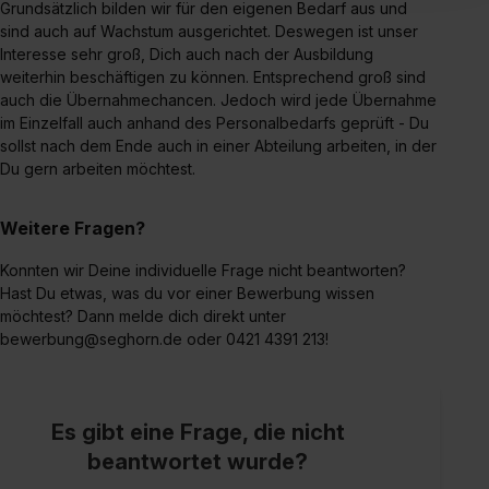
Grundsätzlich bilden wir für den eigenen Bedarf aus und
Inhalte (z.B. Videos oder Posts) angezeigt und hierfür
sind auch auf Wachstum ausgerichtet. Deswegen ist unser
erforderliche personenbezogene Daten an Social Media
Interesse sehr groß, Dich auch nach der Ausbildung
Dienste, ggfs. mit Sitz in den USA, übermittelt werden.
weiterhin beschäftigen zu können. Entsprechend groß sind
Eine Erlaubnis hierfür kannst du auch später noch im
auch die Übernahmechancen. Jedoch wird jede Übernahme
Einzelfall bei dem jeweiligen Inhalt erteilen. Willst du nur
im Einzelfall auch anhand des Personalbedarfs geprüft - Du
bestimmte Verwendungszwecke zulassen, triff deine
sollst nach dem Ende auch in einer Abteilung arbeiten, in der
Du gern arbeiten möchtest.
Auswahl über die Checkboxen und klick auf „Auswahl
erlauben“. Die Einwilligung zur Platzierung von Cookies
der Kategorien „Präferenzen“, „Statistiken“ und „Social
Weitere Fragen?
Media und Marketing“ umfasst hierbei die Einwilligung
Konnten wir Deine individuelle Frage nicht beantworten?
zur Übermittlung deiner Daten in die USA (Art. 49 Abs. 1
Hast Du etwas, was du vor einer Bewerbung wissen
S. 1 lit. a) DS-GVO). Die USA verfügen über kein
möchtest? Dann melde dich direkt unter
angemessenes Datenschutzniveau (EuGH – Schrems
bewerbung@seghorn.de oder 0421 4391 213!
II). Du kannst die von dir erteilte Einwilligung jederzeit mit
Wirkung für die Zukunft ganz oder teilweise über unsere
Datenschutzerklärung unter dem Punkt „Datenschutz-
Es gibt eine Frage, die nicht
Einstellungen“ widerrufen. Weitere Informationen zu den
beantwortet wurde?
einzelnen Cookies findest du durch Klick auf „Details
zeigen“. Weitere Informationen:
Datenschutzerklärung
,