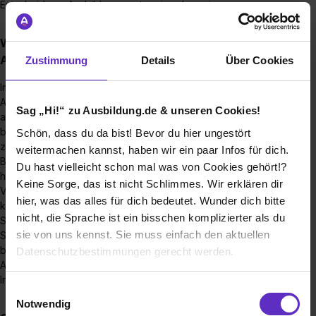
Entscheidung: Ausbildungsvertrag ja oder nein.
Wie sieht die Betreuung während einer
Ausbildung in Ihrem Betrieb aus?
Zustimmung
Details
Über Cookies
Im Unternehmen bieten wir Dir verschiedene
Ansprechpartner*innen. Fachlich steht Dir jederzeit eine
Sag „Hi!“ zu Ausbildung.de & unseren Cookies!
ausbildende Fachkraft zur Seite um Deine Entwicklung zu
begleiten und bei praktischen Fragen die erste Anlaufstelle
Schön, dass du da bist! Bevor du hier ungestört
zu sein.
weitermachen kannst, haben wir ein paar Infos für dich.
Bei Fragen und Problemen, die über fachliche Themen
Du hast vielleicht schon mal was von Cookies gehört!?
hinausgehen, steht Dir unser Ausbildungsbeauftragter zur
Keine Sorge, das ist nicht Schlimmes. Wir erklären dir
Verfügung. Er organisiert Deinen Ausbildungsablauf und
hier, was das alles für dich bedeutet. Wunder dich bitte
koordiniert Seminare.
nicht, die Sprache ist ein bisschen komplizierter als du
Sollten Themen auftreten, welche Du vielleicht im ersten
sie von uns kennst. Sie muss einfach den aktuellen
Schritt nicht mit den Betreuern besprechen möchtest, so
bietet unser Unternehmen ebenfalls einen Jugend- und
Datenschutzbestimmungen gerecht werden.
Auszubildendenvertreter. Dies ist eine zusätzlich gewählte
Interessenvertretung der Azubis innerhalb des Betriebsrates.
Die Nutzung von Cookies auf Ausbildung.de
Einwilligungsauswahl
Notwendig