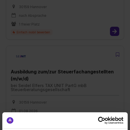
30159 Hannover
nach Absprache
1 freier Platz
Ausbildung zum/zur Steuerfachangestellten
(m/w/d)
bei
Seidel Elfers TAX UNIT PartG mbB
Steuerberatungsgesellschaft
30159 Hannover
01.08.2026
1 freier Platz