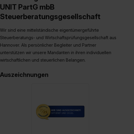
UNIT PartG mbB
Eine Erlaubnis hierfür kannst du auch später noch im
Einzelfall bei dem jeweiligen Inhalt erteilen. Willst du nur
Steuerberatungsgesellschaft
bestimmte Verwendungszwecke zulassen, triff deine
Auswahl über die Checkboxen und klick auf „Auswahl
Wir sind eine mittelständische eigentümergeführte
erlauben“. Die Einwilligung zur Platzierung von Cookies
Steuerberatungs- und Wirtschaftsprüfungsgesellschaft aus
der Kategorien „Präferenzen“, „Statistiken“ und „Social
Hannover. Als persönlicher Begleiter und Partner
Media und Marketing“ umfasst hierbei die Einwilligung
unterstützen wir unsere Mandanten in ihren individuellen
zur Übermittlung deiner Daten in die USA (Art. 49 Abs. 1
wirtschaftlichen und steuerlichen Belangen.
S. 1 lit. a) DS-GVO). Die USA verfügen über kein
angemessenes Datenschutzniveau (EuGH – Schrems
Auszeichnungen
II). Du kannst die von dir erteilte Einwilligung jederzeit mit
Wirkung für die Zukunft ganz oder teilweise über unsere
Datenschutzerklärung unter dem Punkt „Datenschutz-
Einstellungen“ widerrufen. Weitere Informationen zu den
einzelnen Cookies findest du durch Klick auf „Details
zeigen“. Weitere Informationen:
Datenschutzerklärung
,
Impressum
.