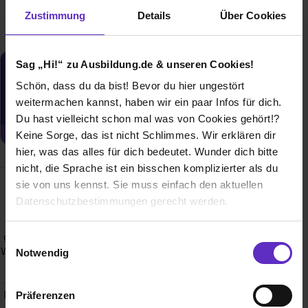
Zustimmung
Details
Über Cookies
Sag „Hi!“ zu Ausbildung.de & unseren Cookies!
Du möchtest neue Stellen automatisch
Schön, dass du da bist! Bevor du hier ungestört
zugeschickt bekommen?
weitermachen kannst, haben wir ein paar Infos für dich.
Jetzt aktivieren
Du hast vielleicht schon mal was von Cookies gehört!?
Keine Sorge, das ist nicht Schlimmes. Wir erklären dir
hier, was das alles für dich bedeutet. Wunder dich bitte
nicht, die Sprache ist ein bisschen komplizierter als du
sie von uns kennst. Sie muss einfach den aktuellen
Wusstest du schon, dass...
Datenschutzbestimmungen gerecht werden.
wir großen Wert auf ein gutes Miteinander legen? Dazu
Die Nutzung von Cookies auf Ausbildung.de
gehören unser jährlicher Betriebsausflug, eine gemeinsame
Einwilligungsauswahl
Weihnachtsfeier sowie besondere Anlässe, die wir gerne mit
Notwendig
gemeinsamen Restaurantbesuchen feiern. Für den
Wir verwenden Cookies zur technischen Funktion
Arbeitsalltag stellen wir außerdem täglich frisches Obst und
unserer Webseite („Notwendig“), um von dir bei
kostenloses Wasser zur Verfügung – damit sich alle bei uns
Präferenzen
Benutzung der Webseite getroffenen Einstellungen zu