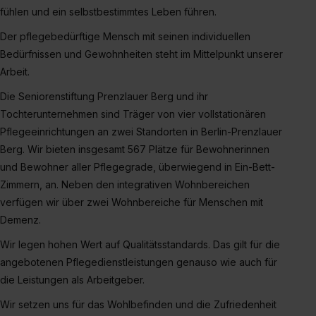
bestimmte Verwendungszwecke zulassen, triff deine
fühlen und ein selbstbestimmtes Leben führen.
Auswahl über die Checkboxen und klick auf „Auswahl
Der pflegebedürftige Mensch mit seinen individuellen
erlauben“. Die Einwilligung zur Platzierung von Cookies
Bedürfnissen und Gewohnheiten steht im Mittelpunkt unserer
der Kategorien „Präferenzen“, „Statistiken“ und „Social
Arbeit.
Media und Marketing“ umfasst hierbei die Einwilligung
zur Übermittlung deiner Daten in die USA (Art. 49 Abs. 1
Die Seniorenstiftung Prenzlauer Berg und ihr
S. 1 lit. a) DS-GVO). Die USA verfügen über kein
Tochterunternehmen sind Träger von vier vollstationären
angemessenes Datenschutzniveau (EuGH – Schrems
Pflegeeinrichtungen an zwei Standorten in Berlin-Prenzlauer
II). Du kannst die von dir erteilte Einwilligung jederzeit mit
Berg. Wir bieten insgesamt 567 Plätze für Bewohnerinnen
Wirkung für die Zukunft ganz oder teilweise über unsere
und Bewohner aller Pflegegrade, überwiegend in Ein-Bett-
Datenschutzerklärung unter dem Punkt „Datenschutz-
Zimmern, an. Neben den integrativen Wohnbereichen
Einstellungen“ widerrufen. Weitere Informationen zu den
verfügen wir über zwei Wohnbereiche für Menschen mit
einzelnen Cookies findest du durch Klick auf „Details
Demenz.
zeigen“. Weitere Informationen:
Datenschutzerklärung
,
Wir legen hohen Wert auf Qualitätsstandards. Das gilt für die
Impressum
.
angebotenen Pflegedienstleistungen genauso wie auch für
die Leistungen als Arbeitgeber.
Wir setzen uns für das Wohlbefinden und die Zufriedenheit