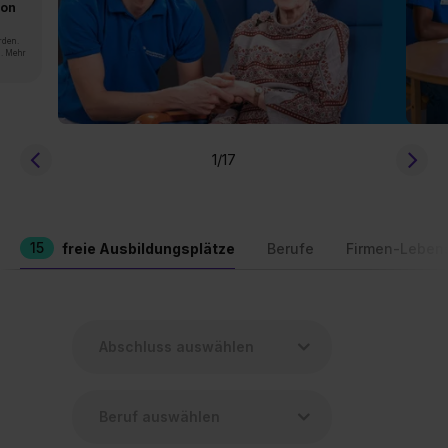
von
rden.
n. Mehr
1
/17
15
freie Ausbildungsplätze
Berufe
Firmen-Leben