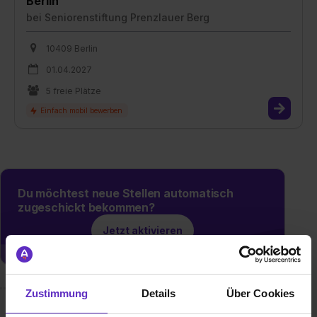
Berlin
bei
Seniorenstiftung Prenzlauer Berg
10409 Berlin
01.04.2027
5 freie Plätze
Du möchtest neue Stellen automatisch
zugeschickt bekommen?
Jetzt aktivieren
Zustimmung
Details
Über Cookies