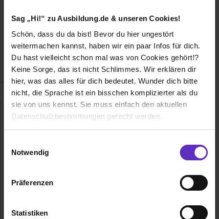
Wusstest du schon, dass...
Sag „Hi!“ zu Ausbildung.de & unseren Cookies!
die Zufriedenheit unseres Teams bei uns an erster Stelle
steht? Es ist unser Team, das die Stiftung so stark und
Schön, dass du da bist! Bevor du hier ungestört
lebendig macht. Deshalb machen wir uns auch stark für
weitermachen kannst, haben wir ein paar Infos für dich.
unsere Mitarbeiterinnen und Mitarbeiter - vom Eintritt ins
Du hast vielleicht schon mal was von Cookies gehört!?
Berufsleben bis zum Ruhestand.
Keine Sorge, das ist nicht Schlimmes. Wir erklären dir
hier, was das alles für dich bedeutet. Wunder dich bitte
nicht, die Sprache ist ein bisschen komplizierter als du
sie von uns kennst. Sie muss einfach den aktuellen
Datenschutzbestimmungen gerecht werden.
Die Nutzung von Cookies auf Ausbildung.de
Einwilligungsauswahl
Notwendig
Wir verwenden Cookies zur technischen Funktion
unserer Webseite („Notwendig“), um von dir bei
Präferenzen
Seniorenstiftung Prenzlauer Berg
Benutzung der Webseite getroffenen Einstellungen zu
speichern ( „Präferenzen“), die Zugriffe auf unsere
Gürtelstraße 33
Webseite zu analysieren („Statistiken“), um
10409 Berlin
Statistiken