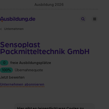
Ausbildung 2026
Stellen finden
Unternehmen
Sensoplast
Packmitteltechnik GmbH
0
freie Ausbildungsplätze
100%
Übernahmequote
Jetzt bewerten
Unternehmen abonnieren
Hier gibt es (eigentlich) was Cooles zu