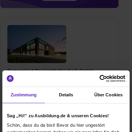
Sensoplast Packmitteltechnik GmbH
Auf dem Höhchen 1-5
56587 Oberhonnefeld-Gierend
02634/98147-273
Zustimmung
Details
Über Cookies
E-Mail anzeigen
Gründungsjahr
1988
Sag „Hi!“ zu Ausbildung.de & unseren Cookies!
Schön, dass du da bist! Bevor du hier ungestört
Mitarbeiter
175