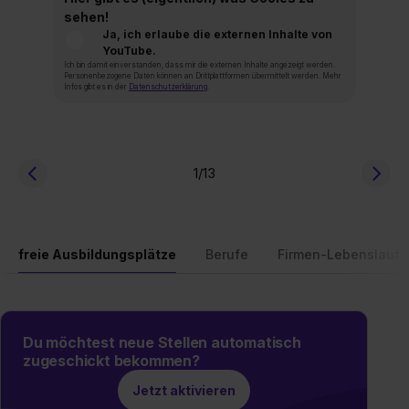
sehen!
Ja, ich erlaube die externen Inhalte von
YouTube.
Ich bin damit einverstanden, dass mir die externen Inhalte angezeigt werden.
Personenbezogene Daten können an Drittplattformen übermittelt werden. Mehr
Infos gibt es in der
Datenschutzerklärung
.
1
/13
freie Ausbildungsplätze
Berufe
Firmen-Lebenslauf
Du möchtest neue Stellen automatisch
zugeschickt bekommen?
Jetzt aktivieren