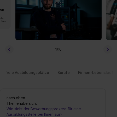
von
rden.
n. Mehr
1
/10
freie Ausbildungsplätze
Berufe
Firmen-Lebenslauf
nach oben
Themenübersicht
Wie sieht der Bewerbungsprozess für eine
Ausbildungsstelle bei Ihnen aus?