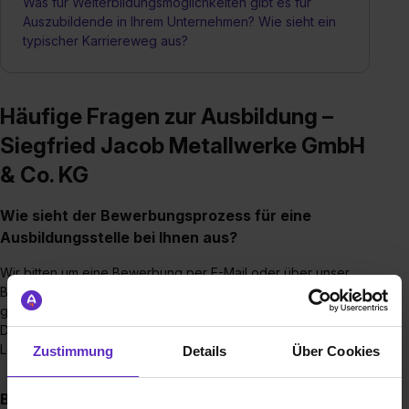
Was für Weiterbildungsmöglichkeiten gibt es für
Auszubildende in Ihrem Unternehmen? Wie sieht ein
typischer Karriereweg aus?
Häufige Fragen zur Ausbildung –
Siegfried Jacob Metallwerke GmbH
& Co. KG
Wie sieht der Bewerbungsprozess für eine
Ausbildungsstelle bei Ihnen aus?
Wir bitten um eine Bewerbung per E-Mail oder über unser
Bewerberportal. Auch über aubsildung. de darfst du dich
gerne bewerben.
Danach findet ein Einstellungstest statt und bei guter
Leistung kommt es zu einem Vorstellungsgespräch.
Zustimmung
Details
Über Cookies
Bis wann muss man sich für einen