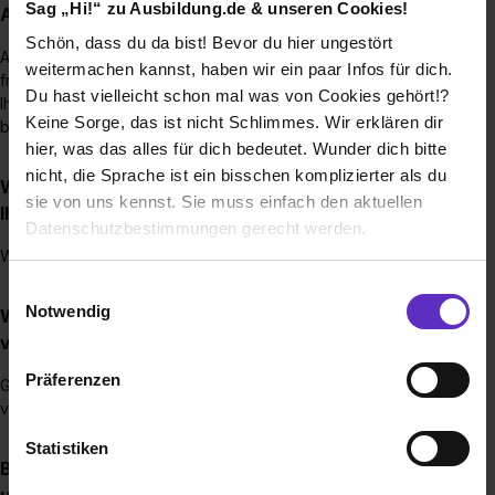
Sag „Hi!“ zu Ausbildung.de & unseren Cookies!
Ausbildungsplatz bewerben?
Schön, dass du da bist! Bevor du hier ungestört
Ab Mai prüfen wir Bewerbungen. Hier zählt der Spruch: "Je
weitermachen kannst, haben wir ein paar Infos für dich.
früher, desto besser".
Du hast vielleicht schon mal was von Cookies gehört!?
Ihr dürft euch aber auch gerne bis zum Jahresende
Keine Sorge, das ist nicht Schlimmes. Wir erklären dir
bewerben.
hier, was das alles für dich bedeutet. Wunder dich bitte
nicht, die Sprache ist ein bisschen komplizierter als du
Wie viele Ausbildungsstellen werden jährlich bei
sie von uns kennst. Sie muss einfach den aktuellen
Ihnen ausgeschrieben?
Datenschutzbestimmungen gerecht werden.
Wir können jährlich ca. 6-12 Ausbildungsplätze vergeben.
Die Nutzung von Cookies auf Ausbildung.de
Einwilligungsauswahl
Notwendig
Wie werden Ausbildungsstellen bei Ihnen
Wir verwenden Cookies zur technischen Funktion
vergütet?
unserer Webseite („Notwendig“), um von dir bei
Präferenzen
Gemäß betrieblicher Regelungen in Anlehnung an
Benutzung der Webseite getroffenen Einstellungen zu
vergleichbare Tarifverträge im Metallbereich.
speichern ( „Präferenzen“), die Zugriffe auf unsere
Webseite zu analysieren („Statistiken“), um
Statistiken
Brauche ich einen bestimmten Schulabschluss,
Informationen zu deiner Verwendung unserer Website an
um eine Ausbildung bei Ihnen zu machen?
unsere Partner für soziale Medien, Werbung und