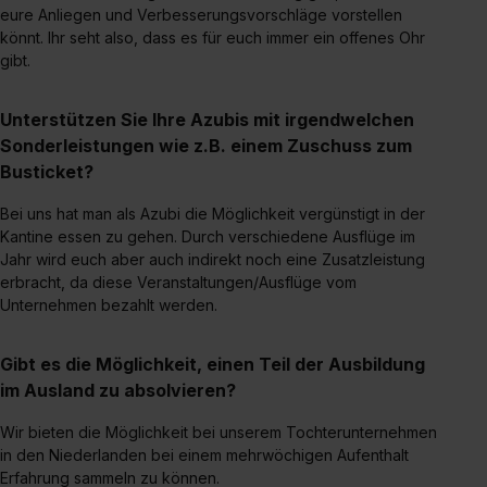
Auswahl über die Checkboxen und klick auf „Auswahl
eure Anliegen und Verbesserungsvorschläge vorstellen
erlauben“. Die Einwilligung zur Platzierung von Cookies
könnt. Ihr seht also, dass es für euch immer ein offenes Ohr
der Kategorien „Präferenzen“, „Statistiken“ und „Social
gibt.
Media und Marketing“ umfasst hierbei die Einwilligung
zur Übermittlung deiner Daten in die USA (Art. 49 Abs. 1
Unterstützen Sie Ihre Azubis mit irgendwelchen
S. 1 lit. a) DS-GVO). Die USA verfügen über kein
Sonderleistungen wie z.B. einem Zuschuss zum
angemessenes Datenschutzniveau (EuGH – Schrems
Busticket?
II). Du kannst die von dir erteilte Einwilligung jederzeit mit
Bei uns hat man als Azubi die Möglichkeit vergünstigt in der
Wirkung für die Zukunft ganz oder teilweise über unsere
Kantine essen zu gehen. Durch verschiedene Ausflüge im
Datenschutzerklärung unter dem Punkt „Datenschutz-
Jahr wird euch aber auch indirekt noch eine Zusatzleistung
Einstellungen“ widerrufen. Weitere Informationen zu den
erbracht, da diese Veranstaltungen/Ausflüge vom
einzelnen Cookies findest du durch Klick auf „Details
Unternehmen bezahlt werden.
zeigen“. Weitere Informationen:
Datenschutzerklärung
,
Impressum
.
Gibt es die Möglichkeit, einen Teil der Ausbildung
im Ausland zu absolvieren?
Wir bieten die Möglichkeit bei unserem Tochterunternehmen
in den Niederlanden bei einem mehrwöchigen Aufenthalt
Erfahrung sammeln zu können.