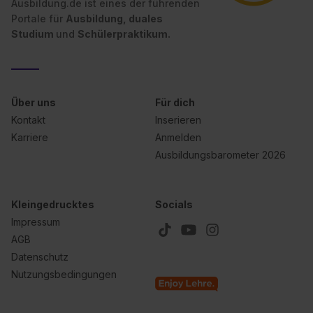
Ausbildung.de ist eines der führenden
Wirkung für die Zukunft ganz oder teilweise über unsere
Portale für
Ausbildung, duales
Datenschutzerklärung unter dem Punkt „Datenschutz-
Studium
und
Schülerpraktikum.
Einstellungen“ widerrufen. Weitere Informationen zu den
einzelnen Cookies findest du durch Klick auf „Details
zeigen“. Weitere Informationen:
Datenschutzerklärung
,
Impressum
.
Über uns
Für dich
Kontakt
Inserieren
Karriere
Anmelden
Ausbildungsbarometer 2026
Kleingedrucktes
Socials
Impressum
AGB
Datenschutz
Nutzungsbedingungen