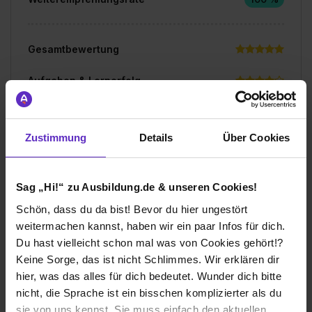
Gesamtbewertung
Aufgaben & Lernerfolg
Spaßfaktor & Atmosphäre
Zustimmung
Details
Über Cookies
Bewerte jetzt deine Ausbildung
Sag „Hi!“ zu Ausbildung.de & unseren Cookies!
Schön, dass du da bist! Bevor du hier ungestört
weitermachen kannst, haben wir ein paar Infos für dich.
Du hast vielleicht schon mal was von Cookies gehört!?
Ich würde diese Firma
Keine Sorge, das ist nicht Schlimmes. Wir erklären dir
weiterempfehlen!
hier, was das alles für dich bedeutet. Wunder dich bitte
nicht, die Sprache ist ein bisschen komplizierter als du
sie von uns kennst. Sie muss einfach den aktuellen